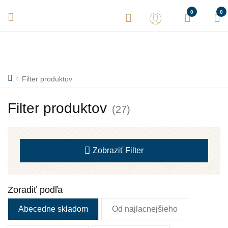
Vaše objednávky expedujeme každý deň! Sme tu pre Vás.
0
0
Filter produktov
Filter produktov
(27)
Zobraziť
Filter
Zoradiť podľa
Abecedne skladom
Od najlacnejšieho