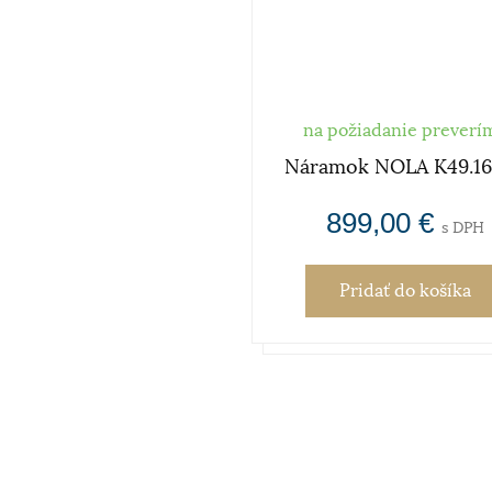
na požiadanie preverí
Náramok NOLA K49.16
899,00 €
s DPH
Pridať
do košíka