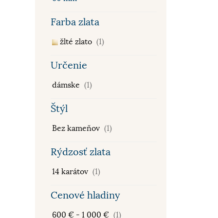
Farba zlata
žlté zlato
(1)
Určenie
dámske
(1)
Štýl
Bez kameňov
(1)
Rýdzosť zlata
14 karátov
(1)
Cenové hladiny
600 € - 1 000 €
(1)