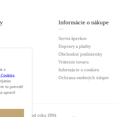
ty
Informácie o nákupe
Servis šperkov
Dopravy a platby
Obchodné podmienky
Vrátenie tovaru
ok z
Informácie o cookies
e Cookies
.
ky
Ochrana osobných údajov
rijatím
te to potvrdiť
a upraviť
iniek a šperkov od roku 1994.