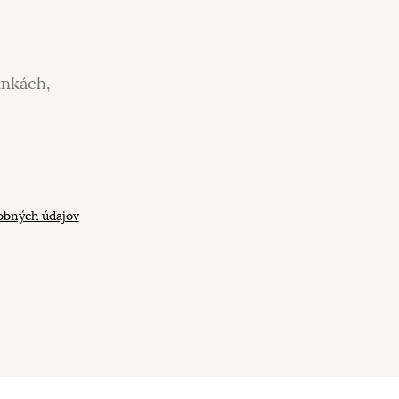
inkách,
obných údajov