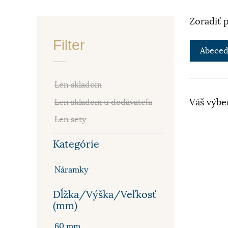
Zoradiť 
Filter
Abeced
Len skladom
Váš výbe
Len skladom u dodávateľa
Len sety
Kategórie
Náramky
Dĺžka/Výška/Veľkosť
(mm)
60 mm