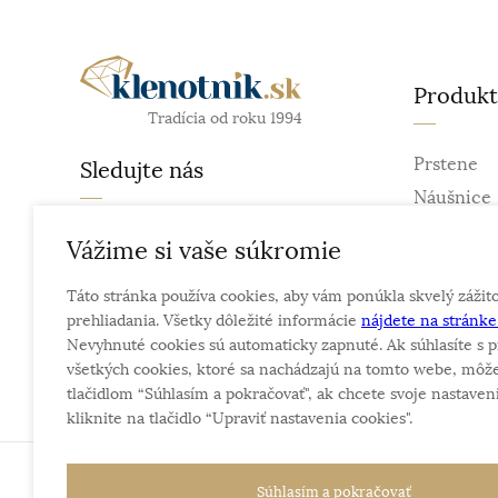
Produk
Tradícia od roku 1994
Prstene
Sledujte nás
Náušnice
Retiazky
facebook
Vážime si vaše súkromie
Prívesky
instagram
Táto stránka používa cookies, aby vám ponúkla skvelý zážit
Náramky
prehliadania. Všetky dôležité informácie
nájdete na stránk
Náhrdelní
Nevyhnuté cookies sú automaticky zapnuté. Ak súhlasíte s p
Obrúčky
všetkých cookies, ktoré sa nachádzajú na tomto webe, môže
tlačidlom “Súhlasím a pokračovať", ak chcete svoje nastaveni
kliknite na tlačidlo “Upraviť nastavenia cookies".
Sme rodinná firma a zameriavame sa na predaj hod
Súhlasím a pokračovať