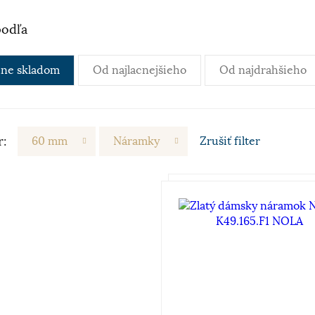
podľa
ne skladom
Od najlacnejšieho
Od najdrahšieho
r:
60 mm
Náramky
Zrušiť
filter