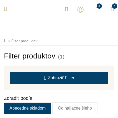
Vaše objednávky expedujeme každý deň! Sme tu pre Vás.
0
0
Filter produktov
Filter produktov
(1)
Zobraziť
Filter
Zoradiť podľa
Abecedne skladom
Od najlacnejšieho