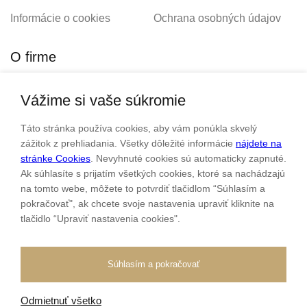
Informácie o cookies
Ochrana osobných údajov
O firme
Vážime si vaše súkromie
Personalizovaný šperk
O nás
Táto stránka používa cookies, aby vám ponúkla skvelý
Kontakt
zážitok z prehliadania. Všetky dôležité informácie
nájdete na
stránke Cookies
. Nevyhnuté cookies sú automaticky zapnuté.
Ak súhlasíte s prijatím všetkých cookies, ktoré sa nachádzajú
Sme rodinná firma a zameriavame sa na predaj hodiniek a
na tomto webe, môžete to potvrdiť tlačidlom “Súhlasím a
šperkov od roku 1994.
pokračovať", ak chcete svoje nastavenia upraviť kliknite na
tlačidlo “Upraviť nastavenia cookies".
Pozrite sa na naše ďaľšie web stránky.
Súhlasím a pokračovať
Odmietnuť všetko
Všetky práva vyhradené
© 2026 Klenotnik.sk