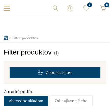
0
0
Filter produktov
Filter produktov
(1)
Zobraziť
Filter
Zoradiť podľa
Abecedne skladom
Od najlacnejšieho