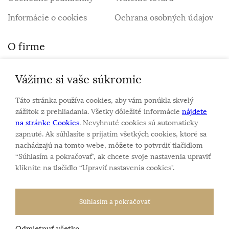
Informácie o cookies
Ochrana osobných údajov
O firme
Vážime si vaše súkromie
Personalizovaný šperk
O nás
Táto stránka používa cookies, aby vám ponúkla skvelý
Kontakt
zážitok z prehliadania. Všetky dôležité informácie
nájdete
na stránke Cookies
. Nevyhnuté cookies sú automaticky
zapnuté. Ak súhlasíte s prijatím všetkých cookies, ktoré sa
Sme rodinná firma a zameriavame sa na predaj hodiniek
nachádzajú na tomto webe, môžete to potvrdiť tlačidlom
a šperkov od roku 1994.
“Súhlasím a pokračovať", ak chcete svoje nastavenia upraviť
Pozrite sa na naše ďaľšie web stránky.
kliknite na tlačidlo “Upraviť nastavenia cookies".
Súhlasím a pokračovať
Odmietnuť všetko