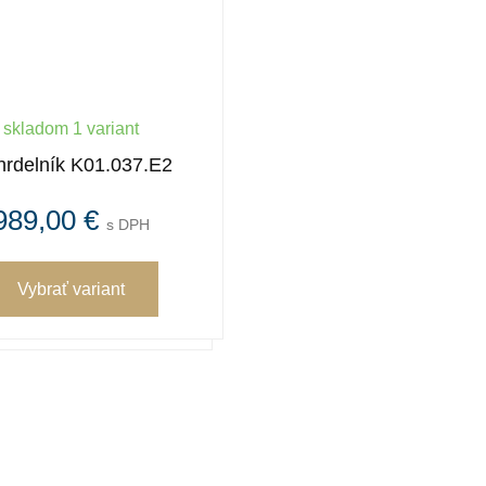
skladom 1 variant
rdelník K01.037.E2
989,00 €
s DPH
Vybrať variant