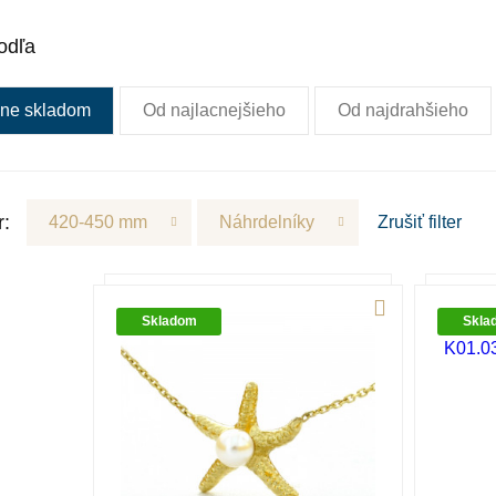
odľa
ne skladom
Od najlacnejšieho
Od najdrahšieho
r:
420-450 mm
Náhrdelníky
Zrušiť
filter
Skladom
Skla