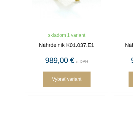
skladom 1 variant
Náhrdelník K01.037.E1
Náh
989,00 €
s DPH
Vybrať variant