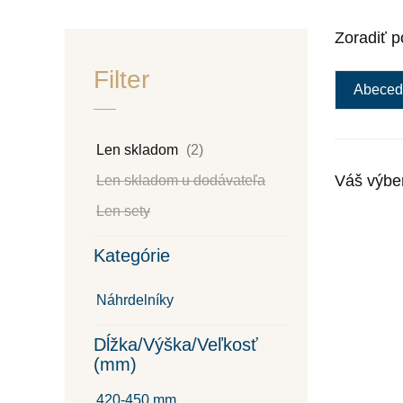
Zoradiť p
Filter
Abeced
Len skladom
(2)
Váš výbe
Len skladom u dodávateľa
Len sety
Kategórie
Náhrdelníky
Dĺžka/Výška/Veľkosť
(mm)
420-450 mm