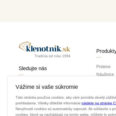
Produkt
Tradícia od roku 1994
Prstene
Sledujte nás
Náušnice
Retiazky
facebook
Vážime si vaše súkromie
Prívesky
instagram
Táto stránka používa cookies, aby vám ponúkla skvelý zážito
Náramky
prehliadania. Všetky dôležité informácie
nájdete na stránke 
Náhrdelní
Nevyhnuté cookies sú automaticky zapnuté. Ak súhlasíte s pr
Obrúčky
cookies, ktoré sa nachádzajú na tomto webe, môžete to potvrd