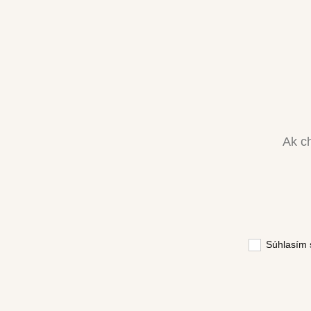
Ak ch
Súhlasím 