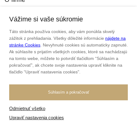
Vážime si vaše súkromie
Personalizovaný šperk
O nás
Táto stránka používa cookies, aby vám ponúkla skvelý
Kontakt
zážitok z prehliadania. Všetky dôležité informácie
nájdete na
stránke Cookies
. Nevyhnuté cookies sú automaticky zapnuté.
Ak súhlasíte s prijatím všetkých cookies, ktoré sa nachádzajú
Sme rodinná firma a zameriavame sa na predaj hodiniek a
na tomto webe, môžete to potvrdiť tlačidlom “Súhlasím a
šperkov od roku 1994.
pokračovať", ak chcete svoje nastavenia upraviť kliknite na
tlačidlo “Upraviť nastavenia cookies".
Pozrite sa na naše ďaľšie web stránky.
Súhlasím a pokračovať
Odmietnuť všetko
Všetky práva vyhradené
© 2026 Klenotnik.sk
Tvorba e-shopov
od
Blueweb s.r.o.
Upraviť nastavenia cookies
Sme registrovaní na
puncovom úrade SR