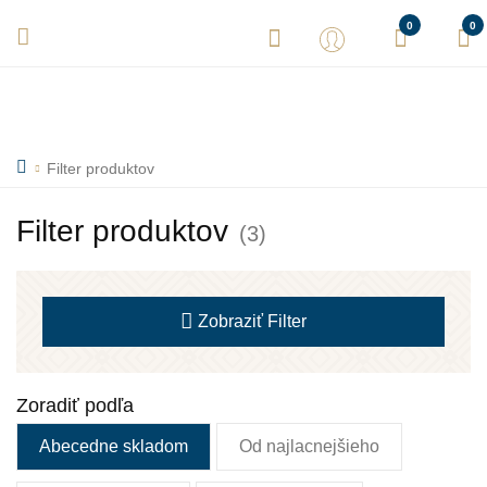
Vaše objednávky expedujeme každý deň! Sme tu pre Vás.
0
0
Filter produktov
Filter produktov
(3)
Zobraziť
Filter
Zoradiť podľa
Abecedne skladom
Od najlacnejšieho