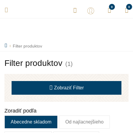
Vaše objednávky expedujeme každý deň! Sme tu pre Vás.
0
0
Filter produktov
Filter produktov
(1)
Zobraziť
Filter
Zoradiť podľa
Abecedne skladom
Od najlacnejšieho