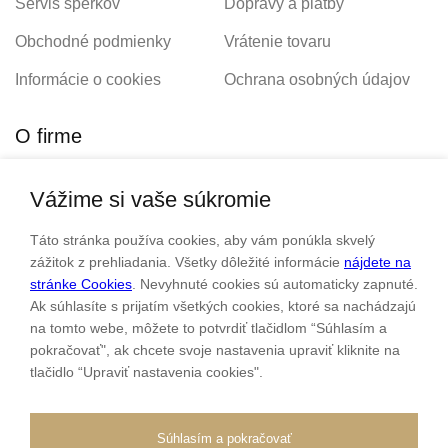
Servis šperkov
Dopravy a platby
Obchodné podmienky
Vrátenie tovaru
Informácie o cookies
Ochrana osobných údajov
O firme
Vážime si vaše súkromie
Personalizovaný šperk
O nás
Táto stránka používa cookies, aby vám ponúkla skvelý
Kontakt
zážitok z prehliadania. Všetky dôležité informácie
nájdete na
stránke Cookies
. Nevyhnuté cookies sú automaticky zapnuté.
Ak súhlasíte s prijatím všetkých cookies, ktoré sa nachádzajú
Sme rodinná firma a zameriavame sa na predaj hodiniek a
na tomto webe, môžete to potvrdiť tlačidlom “Súhlasím a
šperkov od roku 1994.
pokračovať", ak chcete svoje nastavenia upraviť kliknite na
tlačidlo “Upraviť nastavenia cookies".
Pozrite sa na naše ďaľšie web stránky.
Súhlasím a pokračovať