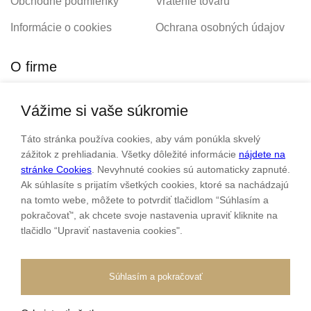
Obchodné podmienky
Vrátenie tovaru
Informácie o cookies
Ochrana osobných údajov
O firme
Vážime si vaše súkromie
Personalizovaný šperk
O nás
Táto stránka používa cookies, aby vám ponúkla skvelý
Kontakt
zážitok z prehliadania. Všetky dôležité informácie
nájdete na
stránke Cookies
. Nevyhnuté cookies sú automaticky zapnuté.
Ak súhlasíte s prijatím všetkých cookies, ktoré sa nachádzajú
Sme rodinná firma a zameriavame sa na predaj hodiniek a
na tomto webe, môžete to potvrdiť tlačidlom “Súhlasím a
šperkov od roku 1994.
pokračovať", ak chcete svoje nastavenia upraviť kliknite na
tlačidlo “Upraviť nastavenia cookies".
Pozrite sa na naše ďaľšie web stránky.
Súhlasím a pokračovať