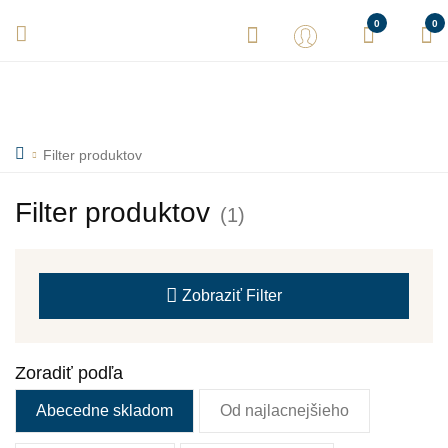
Vaše objednávky expedujeme každý deň! Sme tu pre Vás.
0
0
Filter produktov
Filter produktov
(1)
Zobraziť
Filter
Zoradiť podľa
Abecedne skladom
Od najlacnejšieho