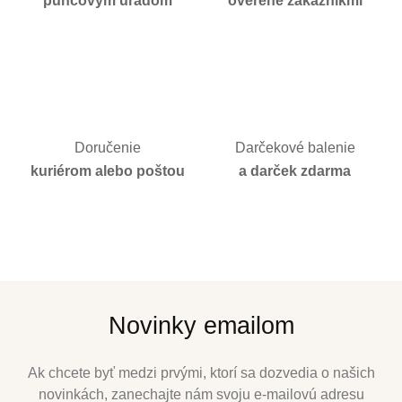
puncovým úradom
overené zákazníkmi
Doručenie
Darčekové balenie
kuriérom alebo poštou
a darček zdarma
Novinky emailom
Ak chcete byť medzi prvými, ktorí sa dozvedia o našich
novinkách, zanechajte nám svoju e-mailovú adresu