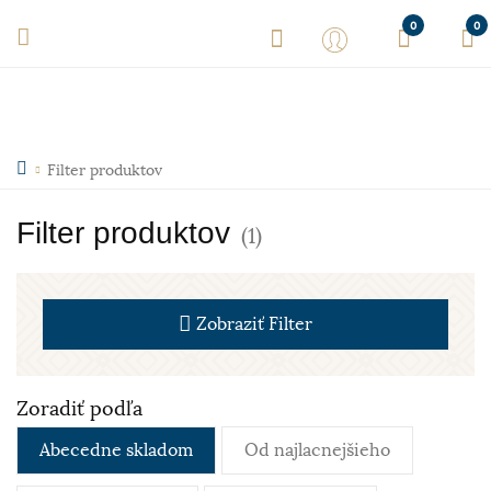
0
0
Filter produktov
Filter produktov
(1)
Zobraziť
Filter
Zoradiť podľa
Abecedne skladom
Od najlacnejšieho