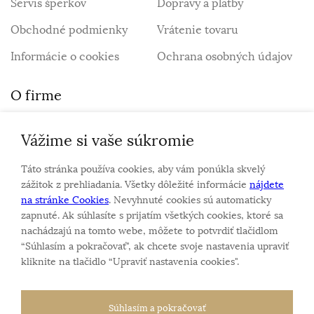
Servis šperkov
Dopravy a platby
Obchodné podmienky
Vrátenie tovaru
Informácie o cookies
Ochrana osobných údajov
O firme
Vážime si vaše súkromie
Personalizovaný šperk
O nás
Táto stránka používa cookies, aby vám ponúkla skvelý
Kontakt
zážitok z prehliadania. Všetky dôležité informácie
nájdete
na stránke Cookies
. Nevyhnuté cookies sú automaticky
zapnuté. Ak súhlasíte s prijatím všetkých cookies, ktoré sa
Sme rodinná firma a zameriavame sa na predaj hodiniek
nachádzajú na tomto webe, môžete to potvrdiť tlačidlom
a šperkov od roku 1994.
“Súhlasím a pokračovať", ak chcete svoje nastavenia upraviť
Pozrite sa na naše ďaľšie web stránky.
kliknite na tlačidlo “Upraviť nastavenia cookies".
Súhlasím a pokračovať