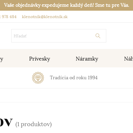
Vaše objednávky expedujeme každý deň! Sme tu pre Vás.
 978 484
klenotnik@klenotnik.sk
ky
Prívesky
Náramky
Náh
Tradícia od roku 1994
ov
(1 produktov)