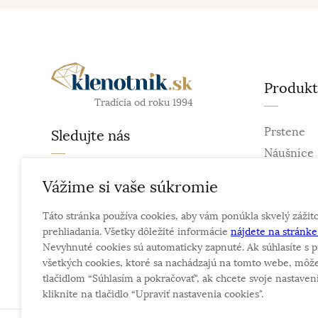
Produk
Tradícia od roku 1994
Prstene
Sledujte nás
Náušnice
Retiazky
facebook
Vážime si vaše súkromie
Prívesky
instagram
Táto stránka používa cookies, aby vám ponúkla skvelý zážit
Náramky
prehliadania. Všetky dôležité informácie
nájdete na stránk
Náhrdelní
Nevyhnuté cookies sú automaticky zapnuté. Ak súhlasíte s p
Obrúčky
všetkých cookies, ktoré sa nachádzajú na tomto webe, môže
tlačidlom “Súhlasím a pokračovať", ak chcete svoje nastaveni
kliknite na tlačidlo “Upraviť nastavenia cookies".