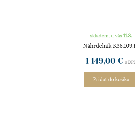
skladom, u vás
11.8.
Náhrdelník K38.109.
1 149,00 €
s DP
Pridať
do košíka