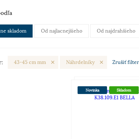
podľa
ne skladom
Od najlacnejšieho
Od najdrahšieho
r:
43-45 cm mm
Náhrdelníky
Zrušiť
filter
Novinka
Skladom