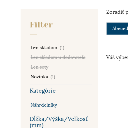
Zoradiť 
Filter
Abeced
Len skladom
(1)
Váš výbe
Len skladom u dodávateľa
Len sety
Novinka
(1)
Kategórie
Náhrdelníky
Dĺžka/Výška/Veľkosť
(mm)