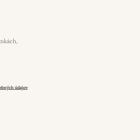
inkách,
obných údajov