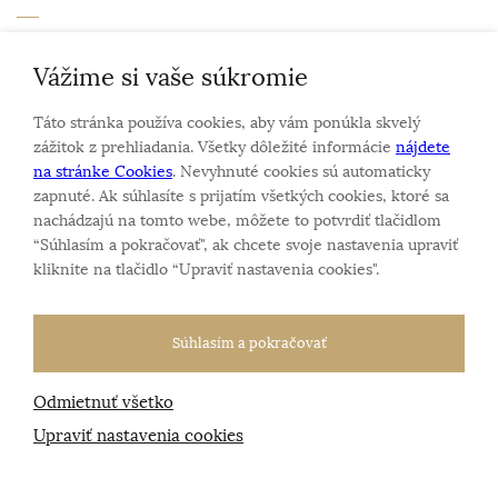
Personalizovaný šperk
O nás
Vážime si vaše súkromie
Kontakt
Táto stránka používa cookies, aby vám ponúkla skvelý
zážitok z prehliadania. Všetky dôležité informácie
nájdete
na stránke Cookies
. Nevyhnuté cookies sú automaticky
zapnuté. Ak súhlasíte s prijatím všetkých cookies, ktoré sa
Sme rodinná firma a zameriavame sa na predaj hodiniek
nachádzajú na tomto webe, môžete to potvrdiť tlačidlom
a šperkov od roku 1994.
“Súhlasím a pokračovať", ak chcete svoje nastavenia upraviť
Pozrite sa na naše ďaľšie web stránky.
kliknite na tlačidlo “Upraviť nastavenia cookies".
Súhlasím a pokračovať
Odmietnuť všetko
Všetky práva vyhradené
© 2026 Klenotnik.sk
Tvorba e-shopov
od
Blueweb s.r.o.
Upraviť nastavenia cookies
Sme registrovaní na
puncovom úrade SR