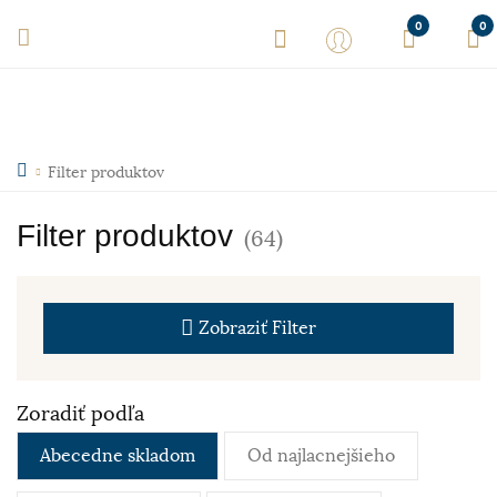
0
0
Filter produktov
Filter produktov
(64)
Zobraziť
Filter
Zoradiť podľa
Abecedne skladom
Od najlacnejšieho