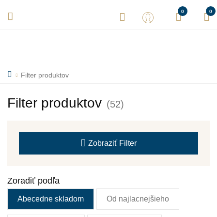
Vaše objednávky expedujeme každý deň! Sme tu pre Vás.
0
0
Filter produktov
Filter produktov
(52)
Zobraziť
Filter
Zoradiť podľa
Abecedne skladom
Od najlacnejšieho