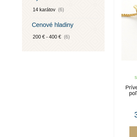
14 karátov
(6)
Cenové hladiny
200 € - 400 €
(6)
s
Prív
poľ