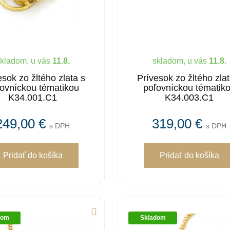
kladom, u vás
11.8.
skladom, u vás
11.8.
esok zo žltého zlata s
Prívesok zo žltého zlat
ovníckou tématikou
poľovníckou tématik
K34.001.C1
K34.003.C1
249,00 €
319,00 €
s DPH
s DPH
Pridať
do košíka
Pridať
do košíka
dom
Skladom