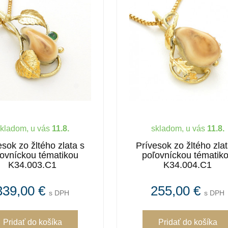
kladom, u vás
11.8.
skladom, u vás
11.8.
esok zo žltého zlata s
Prívesok zo žltého zlat
ovníckou tématikou
poľovníckou tématik
K34.003.C1
K34.004.C1
339,00 €
255,00 €
s DPH
s DPH
Pridať
do košíka
Pridať
do košíka