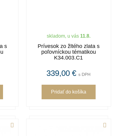
skladom, u vás
11.8.
a s
Prívesok zo žltého zlata s
ou
poľovníckou tématikou
K34.003.C1
339,00 €
s DPH
Pridať
do košíka