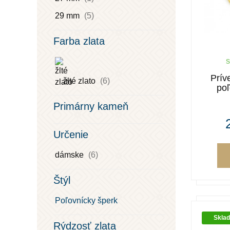
29 mm
(5)
Farba zlata
s
Prív
žlté zlato
(6)
poľ
Primárny kameň
Určenie
dámske
(6)
Štýl
Poľovnícky šperk
Skla
Rýdzosť zlata