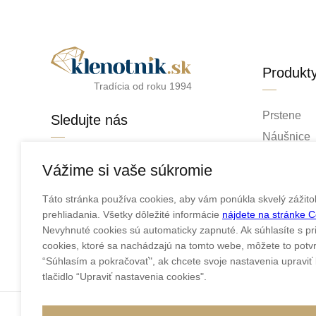
Produkt
Tradícia od roku 1994
Prstene
Sledujte nás
Náušnice
Retiazky
facebook
Vážime si vaše súkromie
Prívesky
instagram
Táto stránka používa cookies, aby vám ponúkla skvelý zážito
Náramky
prehliadania. Všetky dôležité informácie
nájdete na stránke 
Náhrdelní
Nevyhnuté cookies sú automaticky zapnuté. Ak súhlasíte s pr
Obrúčky
cookies, ktoré sa nachádzajú na tomto webe, môžete to potvrd
“Súhlasím a pokračovať", ak chcete svoje nastavenia upraviť k
tlačidlo “Upraviť nastavenia cookies".