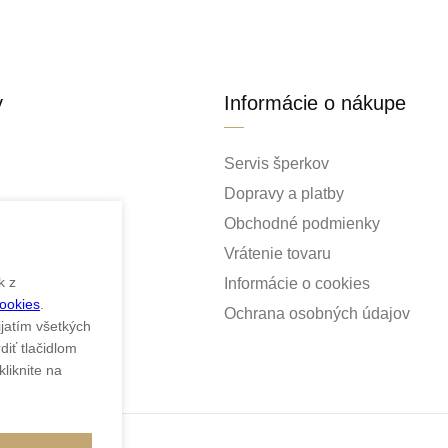
y
Informácie o nákupe
Servis šperkov
Dopravy a platby
Obchodné podmienky
Vrátenie tovaru
k z
Informácie o cookies
Cookies
.
ky
Ochrana osobných údajov
ijatím všetkých
iť tlačidlom
liknite na