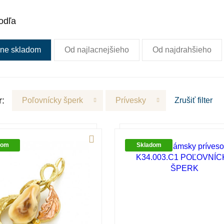
odľa
ne skladom
Od najlacnejšieho
Od najdrahšieho
r:
Poľovnícky šperk
Prívesky
Zrušiť
filter
dom
Skladom