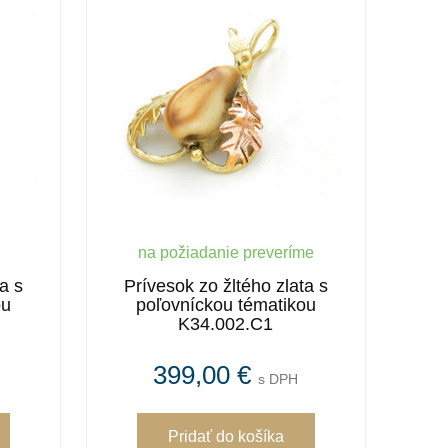
na požiadanie preveríme
a s
Prívesok zo žltého zlata s
ou
poľovníckou tématikou
K34.002.C1
399,00 €
s DPH
Pridať
do košíka