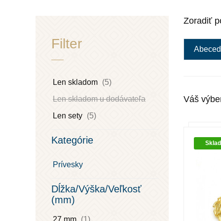
Zoradiť p
Filter
Abeced
Len skladom
(5)
Váš výbe
Len skladom u dodávateľa
Len sety
(5)
Kategórie
Skla
Prívesky
Dĺžka/Výška/Veľkosť
(mm)
27 mm
(1)