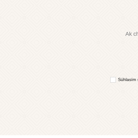
Ak ch
Súhlasím 