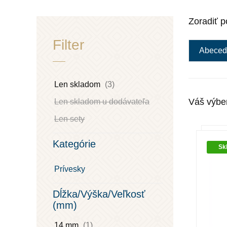
Zoradiť p
Filter
Abeced
Len skladom
(3)
Váš výbe
Len skladom u dodávateľa
Len sety
Kategórie
Sk
Prívesky
Dĺžka/Výška/Veľkosť
(mm)
14 mm
(1)