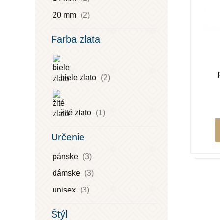
20 mm
(2)
Farba zlata
biele zlato
(2)
žlté zlato
(1)
Určenie
pánske
(3)
dámske
(3)
unisex
(3)
Štýl