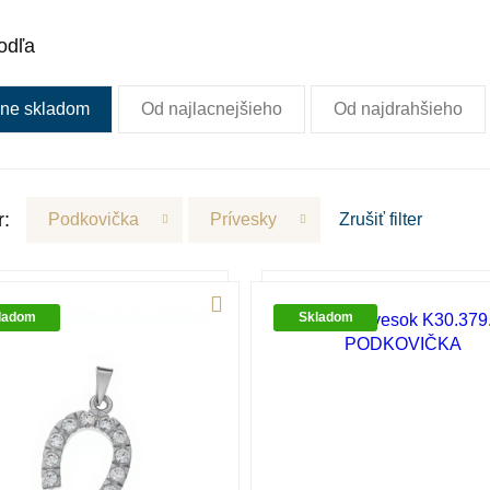
odľa
ne skladom
Od najlacnejšieho
Od najdrahšieho
r:
Podkovička
Prívesky
Zrušiť
filter
ladom
Skladom