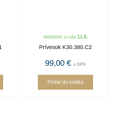
skladom, u vás
11.8.
1
Prívesok K30.380.C2
99,00 €
s DPH
Pridať
do košíka