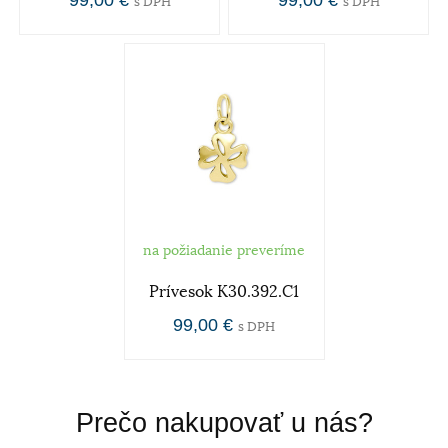
99,00 €
99,00 €
s DPH
s DPH
na požiadanie preveríme
Prívesok K30.392.C1
99,00 €
s DPH
Prečo nakupovať u nás?