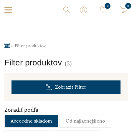
0
0
Filter produktov
Filter produktov
(3)
Zobraziť
Filter
Zoradiť podľa
Abecedne skladom
Od najlacnejšieho