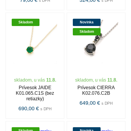
79,00 €
324,00 €
s DPH
s DPH
Skladom
Novinka
Skladom
skladom, u vás
11.8.
skladom, u vás
11.8.
Prívesok JAIDE
Prívesok CIERRA
K01.065.C1S (bez
K02.076.C2B
retiazky)
649,00 €
s DPH
690,00 €
s DPH
Skladom
Novinka