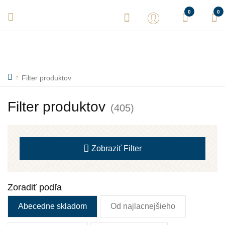
Vaše objednávky expedujeme každý deň! Sme tu pre Vás.
0
0
Filter produktov
Filter produktov
(405)
Zobraziť
Filter
Zoradiť podľa
Abecedne skladom
Od najlacnejšieho