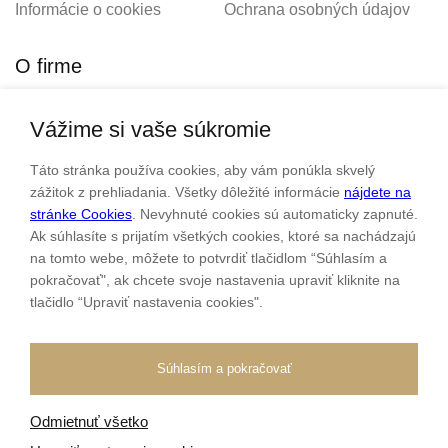
Informácie o cookies
Ochrana osobných údajov
O firme
Vážime si vaše súkromie
Personalizovaný šperk
O nás
Táto stránka používa cookies, aby vám ponúkla skvelý
Kontakt
zážitok z prehliadania. Všetky dôležité informácie
nájdete na
stránke Cookies
. Nevyhnuté cookies sú automaticky zapnuté.
Ak súhlasíte s prijatím všetkých cookies, ktoré sa nachádzajú
Sme rodinná firma a zameriavame sa na predaj hodiniek a
na tomto webe, môžete to potvrdiť tlačidlom “Súhlasím a
šperkov od roku 1994.
pokračovať", ak chcete svoje nastavenia upraviť kliknite na
tlačidlo “Upraviť nastavenia cookies".
Pozrite sa na naše ďaľšie web stránky.
Súhlasím a pokračovať
Odmietnuť všetko
Všetky práva vyhradené
© 2026 Klenotnik.sk
Tvorba e-shopov
od
Blueweb s.r.o.