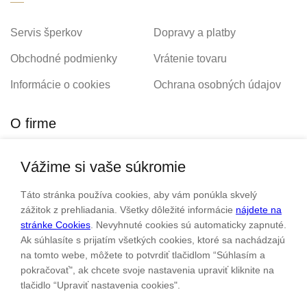
Servis šperkov
Dopravy a platby
Obchodné podmienky
Vrátenie tovaru
Informácie o cookies
Ochrana osobných údajov
O firme
Vážime si vaše súkromie
Personalizovaný šperk
O nás
Táto stránka používa cookies, aby vám ponúkla skvelý
Kontakt
zážitok z prehliadania. Všetky dôležité informácie
nájdete na
stránke Cookies
. Nevyhnuté cookies sú automaticky zapnuté.
Ak súhlasíte s prijatím všetkých cookies, ktoré sa nachádzajú
Sme rodinná firma a zameriavame sa na predaj hodiniek a
na tomto webe, môžete to potvrdiť tlačidlom “Súhlasím a
šperkov od roku 1994.
pokračovať", ak chcete svoje nastavenia upraviť kliknite na
tlačidlo “Upraviť nastavenia cookies".
Pozrite sa na naše ďaľšie web stránky.