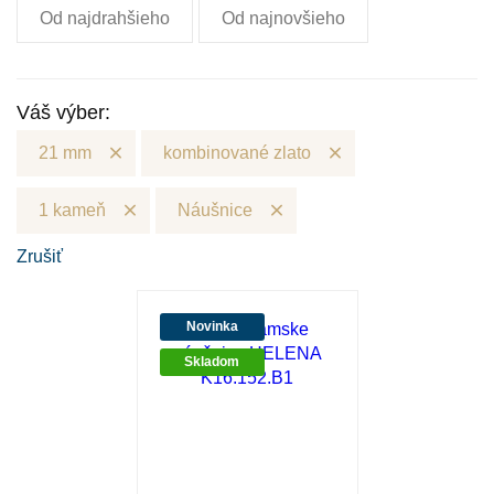
Od najdrahšieho
Od najnovšieho
Váš výber:
21 mm
kombinované zlato
1 kameň
Náušnice
Zrušiť
Novinka
Skladom