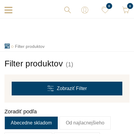
Vaše objednávky expedujeme každý deň! Sme tu pre Vás.
0
0
Filter produktov
Filter produktov
(1)
Zobraziť
Filter
Zoradiť podľa
Abecedne skladom
Od najlacnejšieho