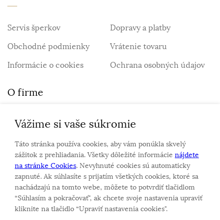
Servis šperkov
Dopravy a platby
Obchodné podmienky
Vrátenie tovaru
Informácie o cookies
Ochrana osobných údajov
O firme
Vážime si vaše súkromie
Personalizovaný šperk
O nás
Táto stránka používa cookies, aby vám ponúkla skvelý
Kontakt
zážitok z prehliadania. Všetky dôležité informácie
nájdete
na stránke Cookies
. Nevyhnuté cookies sú automaticky
zapnuté. Ak súhlasíte s prijatím všetkých cookies, ktoré sa
Sme rodinná firma a zameriavame sa na predaj hodiniek
nachádzajú na tomto webe, môžete to potvrdiť tlačidlom
a šperkov od roku 1994.
“Súhlasím a pokračovať", ak chcete svoje nastavenia upraviť
Pozrite sa na naše ďaľšie web stránky.
kliknite na tlačidlo “Upraviť nastavenia cookies".