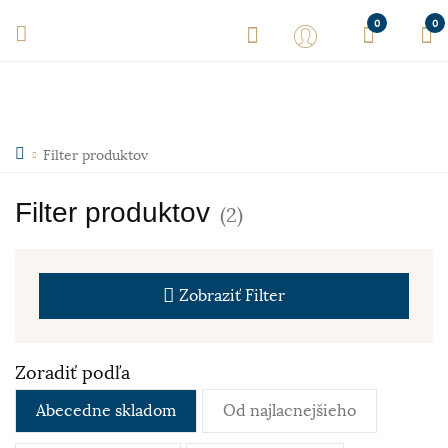
0
0
Filter produktov
Filter produktov
(2)
Zobraziť
Filter
Zoradiť podľa
Abecedne skladom
Od najlacnejšieho