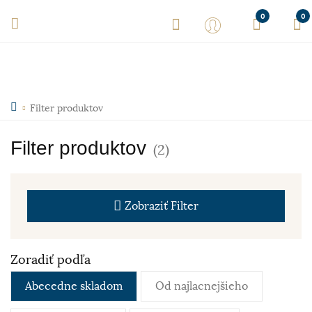
0
0
Filter produktov
Filter produktov
(2)
Zobraziť
Filter
Zoradiť podľa
Abecedne skladom
Od najlacnejšieho