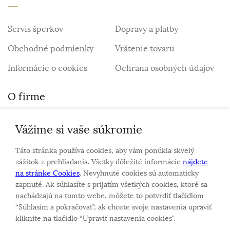
Servis šperkov
Dopravy a platby
Obchodné podmienky
Vrátenie tovaru
Informácie o cookies
Ochrana osobných údajov
O firme
Vážime si vaše súkromie
Personalizovaný šperk
O nás
Táto stránka používa cookies, aby vám ponúkla skvelý
Kontakt
zážitok z prehliadania. Všetky dôležité informácie
nájdete
na stránke Cookies
. Nevyhnuté cookies sú automaticky
zapnuté. Ak súhlasíte s prijatím všetkých cookies, ktoré sa
Sme rodinná firma a zameriavame sa na predaj hodiniek
nachádzajú na tomto webe, môžete to potvrdiť tlačidlom
a šperkov od roku 1994.
“Súhlasím a pokračovať", ak chcete svoje nastavenia upraviť
Pozrite sa na naše ďaľšie web stránky.
kliknite na tlačidlo “Upraviť nastavenia cookies".