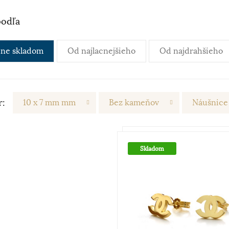
podľa
ne skladom
Od najlacnejšieho
Od najdrahšieho
r:
10 x 7 mm mm
Bez kameňov
Náušnice
Skladom