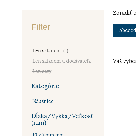
Zoradiť 
Filter
Abeced
Len skladom
(1)
Váš výbe
Len skladom u dodávateľa
Len sety
Kategórie
Náušnice
Dĺžka/Výška/Veľkosť
(mm)
10 x 7 mm mm