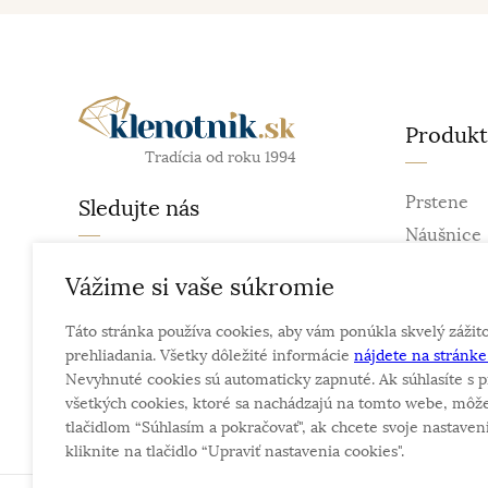
Produk
Tradícia od roku 1994
Prstene
Sledujte nás
Náušnice
Retiazky
facebook
Vážime si vaše súkromie
Prívesky
instagram
Táto stránka používa cookies, aby vám ponúkla skvelý zážit
Náramky
prehliadania. Všetky dôležité informácie
nájdete na stránk
Náhrdelní
Nevyhnuté cookies sú automaticky zapnuté. Ak súhlasíte s p
Obrúčky
všetkých cookies, ktoré sa nachádzajú na tomto webe, môže
tlačidlom “Súhlasím a pokračovať", ak chcete svoje nastaveni
kliknite na tlačidlo “Upraviť nastavenia cookies".