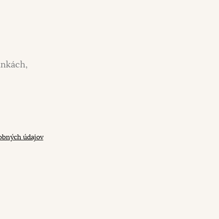
inkách,
obných údajov