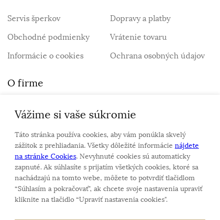
Servis šperkov
Dopravy a platby
Obchodné podmienky
Vrátenie tovaru
Informácie o cookies
Ochrana osobných údajov
O firme
Vážime si vaše súkromie
Personalizovaný šperk
O nás
Táto stránka používa cookies, aby vám ponúkla skvelý
Kontakt
zážitok z prehliadania. Všetky dôležité informácie
nájdete
na stránke Cookies
. Nevyhnuté cookies sú automaticky
zapnuté. Ak súhlasíte s prijatím všetkých cookies, ktoré sa
Sme rodinná firma a zameriavame sa na predaj hodiniek
nachádzajú na tomto webe, môžete to potvrdiť tlačidlom
a šperkov od roku 1994.
“Súhlasím a pokračovať", ak chcete svoje nastavenia upraviť
Pozrite sa na naše ďaľšie web stránky.
kliknite na tlačidlo “Upraviť nastavenia cookies".