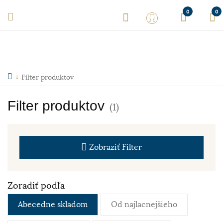
0
0
Filter produktov
Filter produktov
(1)
Zobraziť
Filter
Zoradiť podľa
Abecedne skladom
Od najlacnejšieho