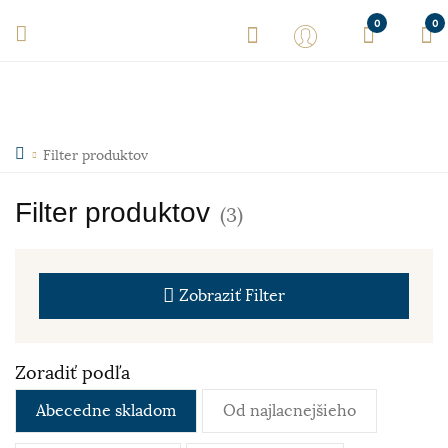
0
0
Filter produktov
Filter produktov
(3)
Zobraziť
Filter
Zoradiť podľa
Abecedne skladom
Od najlacnejšieho