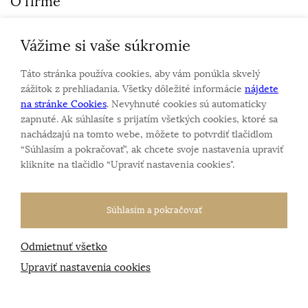
O firme
Vážime si vaše súkromie
Personalizovaný šperk
O nás
Táto stránka používa cookies, aby vám ponúkla skvelý
Kontakt
zážitok z prehliadania. Všetky dôležité informácie
nájdete
na stránke Cookies
. Nevyhnuté cookies sú automaticky
zapnuté. Ak súhlasíte s prijatím všetkých cookies, ktoré sa
Sme rodinná firma a zameriavame sa na predaj hodiniek
nachádzajú na tomto webe, môžete to potvrdiť tlačidlom
a šperkov od roku 1994.
“Súhlasím a pokračovať", ak chcete svoje nastavenia upraviť
Pozrite sa na naše ďaľšie web stránky.
kliknite na tlačidlo “Upraviť nastavenia cookies".
Súhlasím a pokračovať
Odmietnuť všetko
Všetky práva vyhradené
© 2026 Klenotnik.sk
Tvorba e-shopov
od
Blueweb s.r.o.
Upraviť nastavenia cookies
Sme registrovaní na
puncovom úrade SR