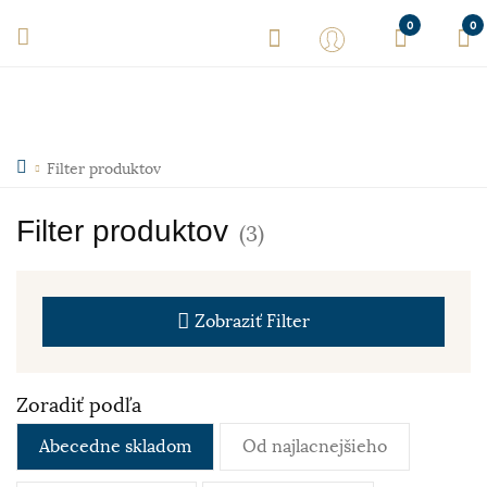
0
0
Filter produktov
Filter produktov
(3)
Zobraziť
Filter
Zoradiť podľa
Abecedne skladom
Od najlacnejšieho