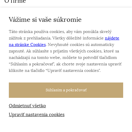
O firme
Vážime si vaše súkromie
Personalizovaný šperk
O nás
Táto stránka používa cookies, aby vám ponúkla skvelý
Kontakt
zážitok z prehliadania. Všetky dôležité informácie
nájdete
na stránke Cookies
. Nevyhnuté cookies sú automaticky
zapnuté. Ak súhlasíte s prijatím všetkých cookies, ktoré sa
Sme rodinná firma a zameriavame sa na predaj hodiniek
nachádzajú na tomto webe, môžete to potvrdiť tlačidlom
a šperkov od roku 1994.
“Súhlasím a pokračovať", ak chcete svoje nastavenia upraviť
Pozrite sa na naše ďaľšie web stránky.
kliknite na tlačidlo “Upraviť nastavenia cookies".
Súhlasím a pokračovať
Odmietnuť všetko
Všetky práva vyhradené
© 2026 Klenotnik.sk
Tvorba e-shopov
od
Blueweb s.r.o.
Upraviť nastavenia cookies
Sme registrovaní na
puncovom úrade SR