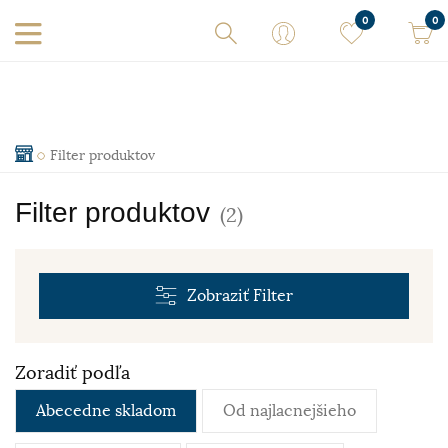
0
0
Filter produktov
Filter produktov
(2)
Zobraziť
Filter
Zoradiť podľa
Abecedne skladom
Od najlacnejšieho