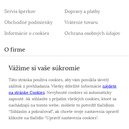
Servis šperkov
Dopravy a platby
Obchodné podmienky
Vrátenie tovaru
Informácie o cookies
Ochrana osobných údajov
O firme
Vážime si vaše súkromie
Personalizovaný šperk
O nás
Táto stránka používa cookies, aby vám ponúkla skvelý
Kontakt
zážitok z prehliadania. Všetky dôležité informácie
nájdete
na stránke Cookies
. Nevyhnuté cookies sú automaticky
zapnuté. Ak súhlasíte s prijatím všetkých cookies, ktoré sa
Sme rodinná firma a zameriavame sa na predaj hodiniek
nachádzajú na tomto webe, môžete to potvrdiť tlačidlom
a šperkov od roku 1994.
“Súhlasím a pokračovať", ak chcete svoje nastavenia upraviť
Pozrite sa na naše ďaľšie web stránky.
kliknite na tlačidlo “Upraviť nastavenia cookies".