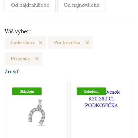
Od najdrahšieho
Od najnovšieho
Váš výber:
biele zlato
Podkovička
Prívesky
Zrušiť
Skladom
Skladom