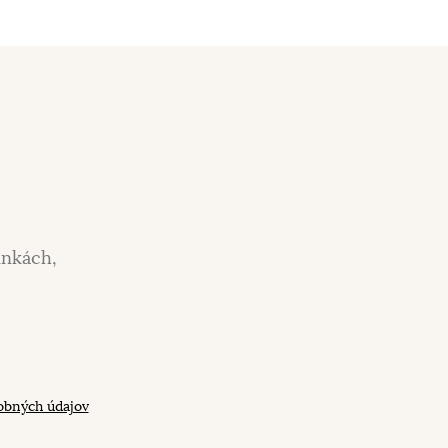
inkách,
obných údajov