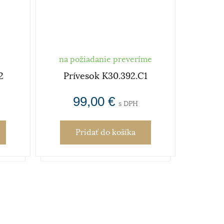
na požiadanie preveríme
2
Prívesok K30.392.C1
99,00 €
s DPH
Pridať
do košíka