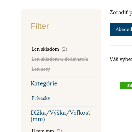
Zoradiť 
Filter
Abeced
Len skladom
(2)
Váš výbe
Len skladom u dodávateľa
Len sety
Kategórie
Sk
Prívesky
Dĺžka/Výška/Veľkosť
(mm)
11 mm mm
(2)