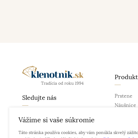
Produk
Tradícia od roku 1994
Prstene
Sledujte nás
Náušnice
Retiazky
facebook
Vážime si vaše súkromie
Prívesky
instagram
Táto stránka používa cookies, aby vám ponúkla skvelý zážit
Náramky