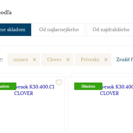
podľa
ne skladom
Od najlacnejšieho
Od najdrahšieho
r:
unisex
Clover
Prívesky
Zrušiť
f
ladom
Skladom