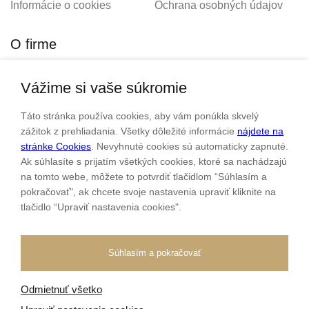
Informácie o cookies
Ochrana osobných údajov
O firme
Vážime si vaše súkromie
Personalizovaný šperk
O nás
Táto stránka používa cookies, aby vám ponúkla skvelý
Kontakt
zážitok z prehliadania. Všetky dôležité informácie
nájdete na
stránke Cookies
. Nevyhnuté cookies sú automaticky zapnuté.
Ak súhlasíte s prijatím všetkých cookies, ktoré sa nachádzajú
Sme rodinná firma a zameriavame sa na predaj hodiniek a
na tomto webe, môžete to potvrdiť tlačidlom “Súhlasím a
šperkov od roku 1994.
pokračovať", ak chcete svoje nastavenia upraviť kliknite na
tlačidlo “Upraviť nastavenia cookies".
Pozrite sa na naše ďaľšie web stránky.
Súhlasím a pokračovať
Odmietnuť všetko
Všetky práva vyhradené
© 2026 Klenotnik.sk
Tvorba e-shopov
od
Blueweb s.r.o.