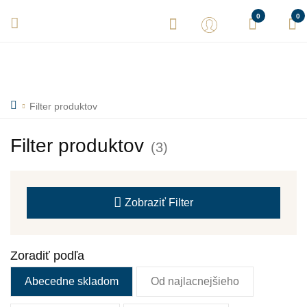
Vaše objednávky expedujeme každý deň! Sme tu pre Vás.
0
0
Filter produktov
Filter produktov
(3)
Zobraziť
Filter
Zoradiť podľa
Abecedne skladom
Od najlacnejšieho