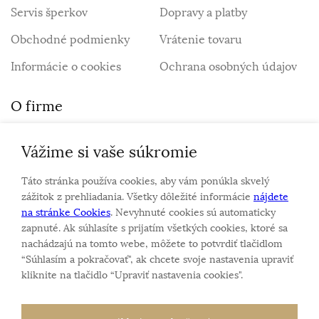
Servis šperkov
Dopravy a platby
Obchodné podmienky
Vrátenie tovaru
Informácie o cookies
Ochrana osobných údajov
O firme
Vážime si vaše súkromie
Personalizovaný šperk
O nás
Táto stránka používa cookies, aby vám ponúkla skvelý
Kontakt
zážitok z prehliadania. Všetky dôležité informácie
nájdete
na stránke Cookies
. Nevyhnuté cookies sú automaticky
zapnuté. Ak súhlasíte s prijatím všetkých cookies, ktoré sa
Sme rodinná firma a zameriavame sa na predaj hodiniek
nachádzajú na tomto webe, môžete to potvrdiť tlačidlom
a šperkov od roku 1994.
“Súhlasím a pokračovať", ak chcete svoje nastavenia upraviť
Pozrite sa na naše ďaľšie web stránky.
kliknite na tlačidlo “Upraviť nastavenia cookies".