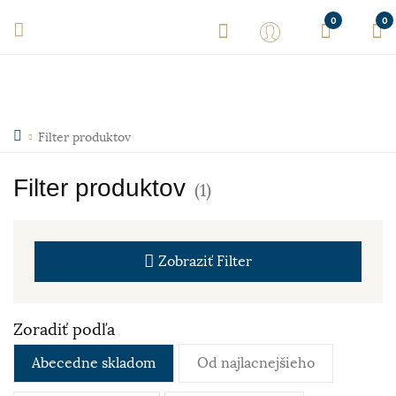
0
0
Filter produktov
Filter produktov
(1)
Zobraziť
Filter
Zoradiť podľa
Abecedne skladom
Od najlacnejšieho