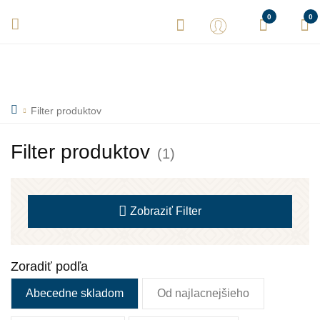
Vaše objednávky expedujeme každý deň! Sme tu pre Vás.
0
0
Filter produktov
Filter produktov
(1)
Zobraziť
Filter
Zoradiť podľa
Abecedne skladom
Od najlacnejšieho