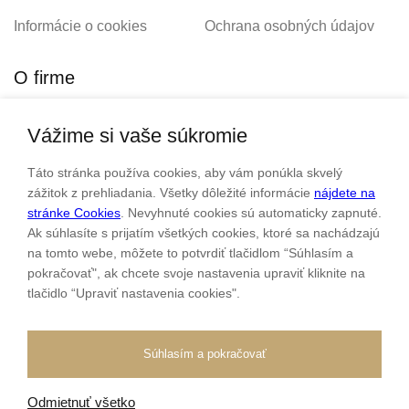
Informácie o cookies
Ochrana osobných údajov
O firme
Vážime si vaše súkromie
Personalizovaný šperk
O nás
Táto stránka používa cookies, aby vám ponúkla skvelý
Kontakt
zážitok z prehliadania. Všetky dôležité informácie
nájdete na
stránke Cookies
. Nevyhnuté cookies sú automaticky zapnuté.
Ak súhlasíte s prijatím všetkých cookies, ktoré sa nachádzajú
Sme rodinná firma a zameriavame sa na predaj hodiniek a
na tomto webe, môžete to potvrdiť tlačidlom “Súhlasím a
šperkov od roku 1994.
pokračovať", ak chcete svoje nastavenia upraviť kliknite na
tlačidlo “Upraviť nastavenia cookies".
Pozrite sa na naše ďaľšie web stránky.
Súhlasím a pokračovať
Odmietnuť všetko
Všetky práva vyhradené
© 2026 Klenotnik.sk