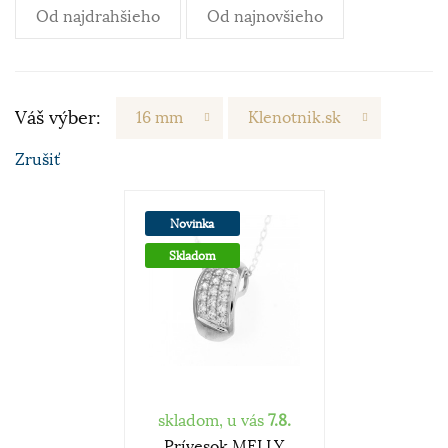
Od najdrahšieho
Od najnovšieho
Váš výber:
16 mm
Klenotnik.sk
Zrušiť
Novinka
Skladom
skladom, u vás
7.8.
Prívesok MELLY