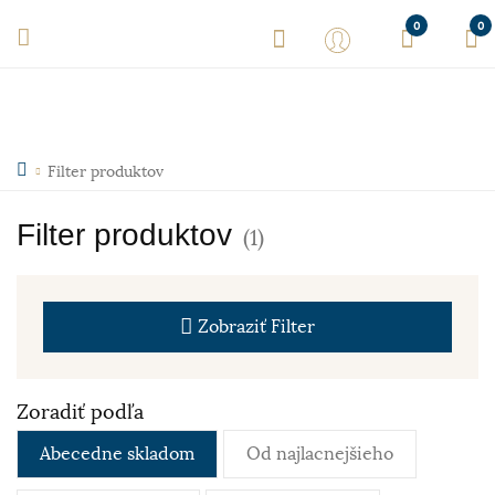
0
0
Filter produktov
Filter produktov
(1)
Zobraziť
Filter
Zoradiť podľa
Abecedne skladom
Od najlacnejšieho