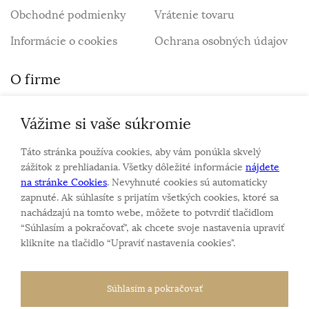
Obchodné podmienky
Vrátenie tovaru
Informácie o cookies
Ochrana osobných údajov
O firme
Vážime si vaše súkromie
Personalizovaný šperk
O nás
Táto stránka používa cookies, aby vám ponúkla skvelý
Kontakt
zážitok z prehliadania. Všetky dôležité informácie
nájdete
na stránke Cookies
. Nevyhnuté cookies sú automaticky
zapnuté. Ak súhlasíte s prijatím všetkých cookies, ktoré sa
Sme rodinná firma a zameriavame sa na predaj hodiniek
nachádzajú na tomto webe, môžete to potvrdiť tlačidlom
a šperkov od roku 1994.
“Súhlasím a pokračovať", ak chcete svoje nastavenia upraviť
Pozrite sa na naše ďaľšie web stránky.
kliknite na tlačidlo “Upraviť nastavenia cookies".
Súhlasím a pokračovať