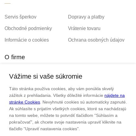
Servis šperkov
Dopravy a platby
Obchodné podmienky
Vrátenie tovaru
Informácie o cookies
Ochrana osobných údajov
O firme
Vážime si vaše súkromie
Personalizovaný šperk
O nás
Táto stránka používa cookies, aby vám ponúkla skvelý
Kontakt
zážitok z prehliadania. Všetky dôležité informácie
nájdete na
stránke Cookies
. Nevyhnuté cookies sú automaticky zapnuté.
Ak súhlasíte s prijatím všetkých cookies, ktoré sa nachádzajú
Sme rodinná firma a zameriavame sa na predaj hodiniek a
na tomto webe, môžete to potvrdiť tlačidlom “Súhlasím a
šperkov od roku 1994.
pokračovať", ak chcete svoje nastavenia upraviť kliknite na
tlačidlo “Upraviť nastavenia cookies".
Pozrite sa na naše ďaľšie web stránky.