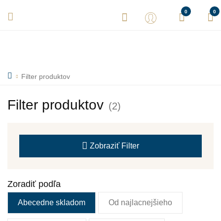
Vaše objednávky expedujeme každý deň! Sme tu pre Vás.
0
0
Filter produktov
Filter produktov
(2)
Zobraziť
Filter
Zoradiť podľa
Abecedne skladom
Od najlacnejšieho