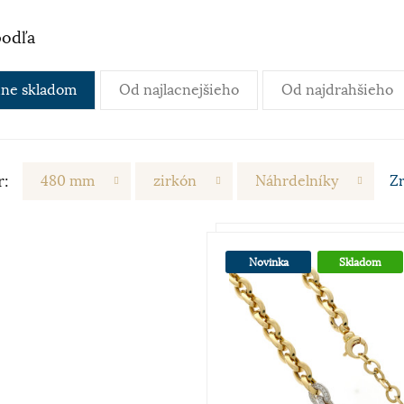
podľa
ne skladom
Od najlacnejšieho
Od najdrahšieho
r:
480 mm
zirkón
Náhrdelníky
Z
Novinka
Skladom