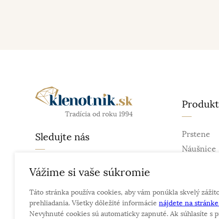
Produk
Tradícia od roku 1994
Prstene
Sledujte nás
Náušnice
Retiazky
facebook
Vážime si vaše súkromie
Prívesky
instagram
Táto stránka používa cookies, aby vám ponúkla skvelý zážit
Náramky
prehliadania. Všetky dôležité informácie
nájdete na stránk
Náhrdelní
Nevyhnuté cookies sú automaticky zapnuté. Ak súhlasíte s p