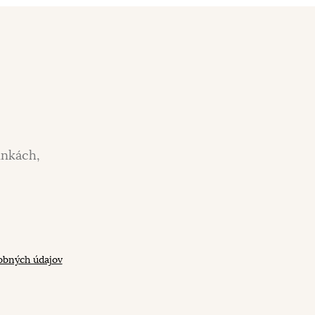
inkách,
obných údajov