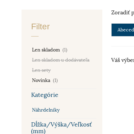
Zoradiť 
Filter
Abeced
Len skladom
(1)
Váš výbe
Len skladom u dodávateľa
Len sety
Novinka
(1)
Kategórie
Náhrdelníky
Dĺžka/Výška/Veľkosť
(mm)