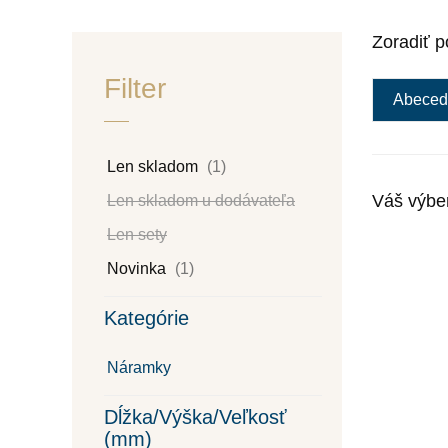
Zoradiť p
Filter
Abeced
Len skladom
(1)
Váš výbe
Len skladom u dodávateľa
Len sety
Novinka
(1)
Kategórie
Náramky
Dĺžka/Výška/Veľkosť
(mm)