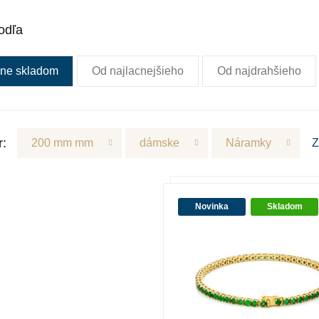
odľa
ne skladom
Od najlacnejšieho
Od najdrahšieho
r:
200 mm mm
dámske
Náramky
Z
Novinka
Skladom