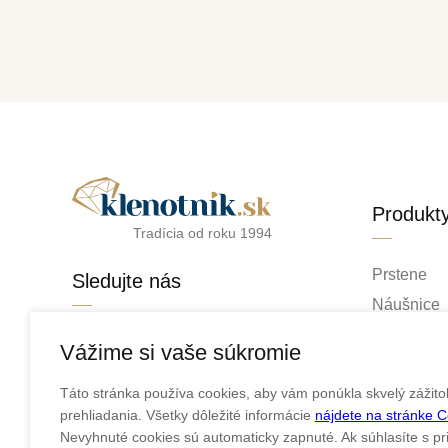
Produkt
Tradícia od roku 1994
Prstene
Sledujte nás
Náušnice
Retiazky
facebook
Vážime si vaše súkromie
Prívesky
instagram
Táto stránka používa cookies, aby vám ponúkla skvelý zážito
Náramky
prehliadania. Všetky dôležité informácie
nájdete na stránke 
Náhrdelní
Nevyhnuté cookies sú automaticky zapnuté. Ak súhlasíte s pr