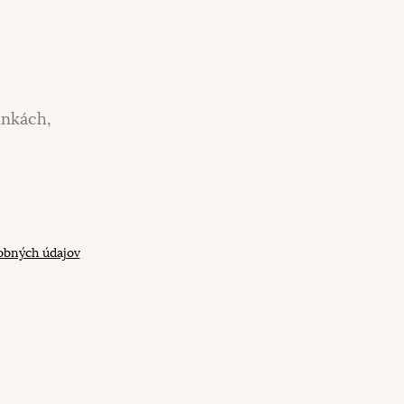
inkách,
obných údajov