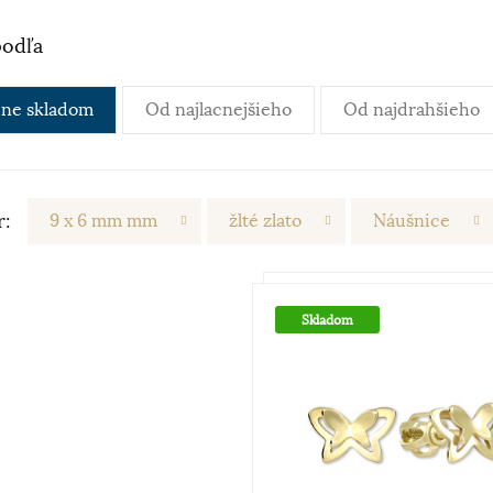
podľa
ne skladom
Od najlacnejšieho
Od najdrahšieho
r:
9 x 6 mm mm
žlté zlato
Náušnice
Skladom