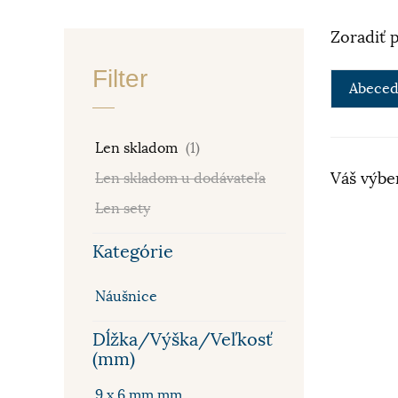
Zoradiť 
Filter
Abeced
Len skladom
(1)
Váš výbe
Len skladom u dodávateľa
Len sety
Kategórie
Náušnice
Dĺžka/Výška/Veľkosť
(mm)
9 x 6 mm mm