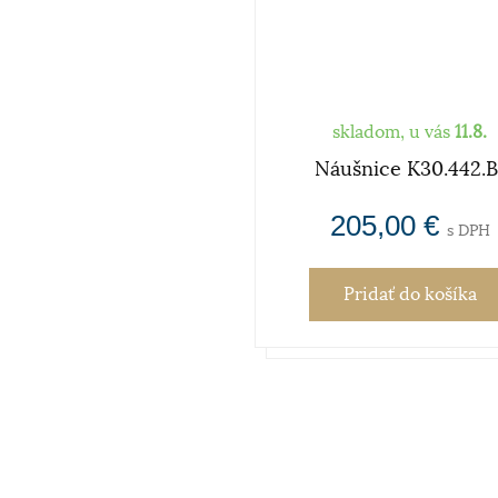
skladom, u vás
11.8.
Náušnice K30.442.B
205,00 €
s DPH
Pridať
do košíka