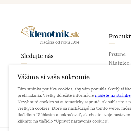
Produk
Tradícia od roku 1994
Prstene
Sledujte nás
Náušnice
Retiazky
facebook
Vážime si vaše súkromie
Prívesky
instagram
Táto stránka používa cookies, aby vám ponúkla skvelý zážit
Náramky
prehliadania. Všetky dôležité informácie
nájdete na stránk
Náhrdelní
Nevyhnuté cookies sú automaticky zapnuté. Ak súhlasíte s p
Obrúčky
všetkých cookies, ktoré sa nachádzajú na tomto webe, môže
tlačidlom “Súhlasím a pokračovať", ak chcete svoje nastaveni
kliknite na tlačidlo “Upraviť nastavenia cookies".