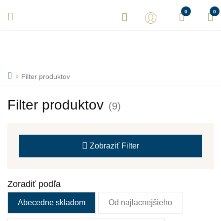
Vaše objednávky expedujeme každý deň! Sme tu pre Vás.
0
0
Filter produktov
Filter produktov
(9)
Zobraziť
Filter
Zoradiť podľa
Abecedne skladom
Od najlacnejšieho