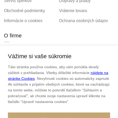
Servis šperkov
Dopravy a platby
Obchodné podmienky
Vrátenie tovaru
Informácie o cookies
Ochrana osobných údajov
O firme
Personalizovaný šperk
O nás
Vážime si vaše súkromie
Kontakt
Táto stránka používa cookies, aby vám ponúkla skvelý
zážitok z prehliadania. Všetky dôležité informácie
nájdete na
stránke Cookies
. Nevyhnuté cookies sú automaticky zapnuté.
Ak súhlasíte s prijatím všetkých cookies, ktoré sa nachádzajú
Sme rodinná firma a zameriavame sa na predaj hodiniek a
na tomto webe, môžete to potvrdiť tlačidlom “Súhlasím a
šperkov od roku 1994.
pokračovať", ak chcete svoje nastavenia upraviť kliknite na
Pozrite sa na naše ďaľšie web stránky.
tlačidlo “Upraviť nastavenia cookies".