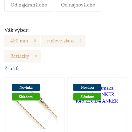
Od najdrahšieho
Od najnovšieho
Váš výber:
450 mm
ružové zlato
Retiazky
Zrušiť
Novinka
Novinka
Skladom
Skladom