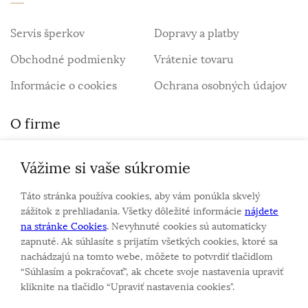
Servis šperkov
Dopravy a platby
Obchodné podmienky
Vrátenie tovaru
Informácie o cookies
Ochrana osobných údajov
O firme
Vážime si vaše súkromie
Personalizovaný šperk
O nás
Táto stránka používa cookies, aby vám ponúkla skvelý
Kontakt
zážitok z prehliadania. Všetky dôležité informácie
nájdete
na stránke Cookies
. Nevyhnuté cookies sú automaticky
zapnuté. Ak súhlasíte s prijatím všetkých cookies, ktoré sa
Sme rodinná firma a zameriavame sa na predaj hodiniek
nachádzajú na tomto webe, môžete to potvrdiť tlačidlom
a šperkov od roku 1994.
“Súhlasím a pokračovať", ak chcete svoje nastavenia upraviť
Pozrite sa na naše ďaľšie web stránky.
kliknite na tlačidlo “Upraviť nastavenia cookies".