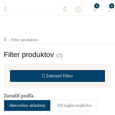
0
0
Filter produktov
Filter produktov
(2)
Zobraziť
Filter
Zoradiť podľa
Abecedne skladom
Od najlacnejšieho