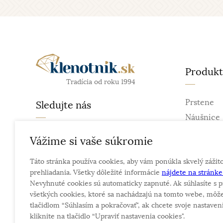
Produk
Tradícia od roku 1994
Prstene
Sledujte nás
Náušnice
Retiazky
facebook
Vážime si vaše súkromie
Prívesky
instagram
Táto stránka používa cookies, aby vám ponúkla skvelý zážit
Náramky
prehliadania. Všetky dôležité informácie
nájdete na stránk
Náhrdelní
Nevyhnuté cookies sú automaticky zapnuté. Ak súhlasíte s p
Obrúčky
všetkých cookies, ktoré sa nachádzajú na tomto webe, môže
tlačidlom “Súhlasím a pokračovať", ak chcete svoje nastaveni
kliknite na tlačidlo “Upraviť nastavenia cookies".