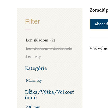
Zoradiť 
Filter
Abeced
Len skladom
(2)
Váš výbe
Len skladom u dodávateľa
Len sety
Kategórie
Náramky
Dĺžka/Výška/Veľkosť
(mm)
230 mm