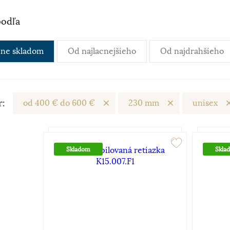
podľa
ne skladom
Od najlacnejšieho
Od najdrahšieho
r:
od 400 € do 600 €
230 mm
unisex
Skladom
Skla