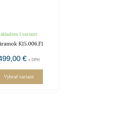
skladom 1 variant
áramok K15.006.F1
499,00 €
s DPH
Vybrať variant