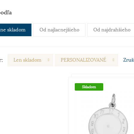
podľa
ne skladom
Od najlacnejšieho
Od najdrahšieho
r:
Len skladom
PERSONALIZOVANÉ
Zruš
Skladom