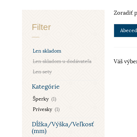
Zoradiť 
Filter
Abeced
Len skladom
Váš výbe
Len skladom u dodávateľa
Len sety
Kategórie
Šperky
(1)
Prívesky
(1)
Dĺžka/Výška/Veľkosť
(mm)