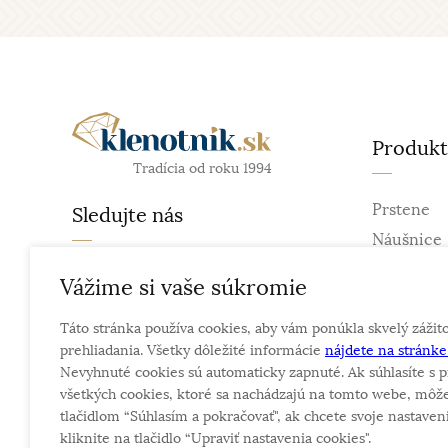
Produk
Tradícia od roku 1994
Prstene
Sledujte nás
Náušnice
Retiazky
facebook
Vážime si vaše súkromie
Prívesky
instagram
Táto stránka používa cookies, aby vám ponúkla skvelý zážit
Náramky
prehliadania. Všetky dôležité informácie
nájdete na stránk
Náhrdelní
Nevyhnuté cookies sú automaticky zapnuté. Ak súhlasíte s p
Obrúčky
všetkých cookies, ktoré sa nachádzajú na tomto webe, môže
tlačidlom “Súhlasím a pokračovať", ak chcete svoje nastaveni
kliknite na tlačidlo “Upraviť nastavenia cookies".