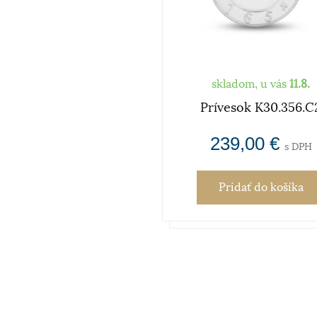
skladom, u vás
11.8.
Prívesok K30.356.C
239,00 €
s DPH
Pridať
do košíka