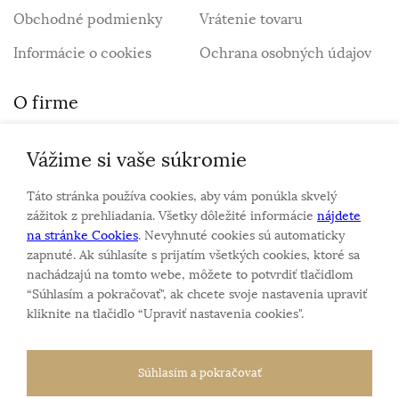
Obchodné podmienky
Vrátenie tovaru
Informácie o cookies
Ochrana osobných údajov
O firme
Vážime si vaše súkromie
Personalizovaný šperk
O nás
Táto stránka používa cookies, aby vám ponúkla skvelý
Kontakt
zážitok z prehliadania. Všetky dôležité informácie
nájdete
na stránke Cookies
. Nevyhnuté cookies sú automaticky
zapnuté. Ak súhlasíte s prijatím všetkých cookies, ktoré sa
Sme rodinná firma a zameriavame sa na predaj hodiniek
nachádzajú na tomto webe, môžete to potvrdiť tlačidlom
a šperkov od roku 1994.
“Súhlasím a pokračovať", ak chcete svoje nastavenia upraviť
Pozrite sa na naše ďaľšie web stránky.
kliknite na tlačidlo “Upraviť nastavenia cookies".
Súhlasím a pokračovať