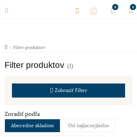
0
0
Filter produktov
Filter produktov
(1)
Zobraziť
Filter
Zoradiť podľa
Abecedne skladom
Od najlacnejšieho