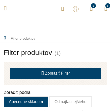
Vaše objednávky expedujeme každý deň! Sme tu pre Vás.
0
0
Filter produktov
Filter produktov
(1)
Zobraziť
Filter
Zoradiť podľa
Abecedne skladom
Od najlacnejšieho