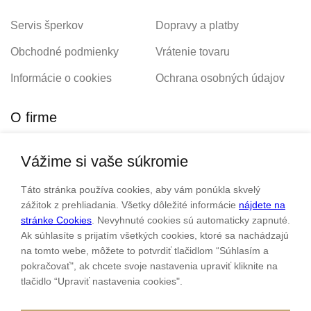
Servis šperkov
Dopravy a platby
Obchodné podmienky
Vrátenie tovaru
Informácie o cookies
Ochrana osobných údajov
O firme
Vážime si vaše súkromie
Personalizovaný šperk
O nás
Táto stránka používa cookies, aby vám ponúkla skvelý
Kontakt
zážitok z prehliadania. Všetky dôležité informácie
nájdete na
stránke Cookies
. Nevyhnuté cookies sú automaticky zapnuté.
Ak súhlasíte s prijatím všetkých cookies, ktoré sa nachádzajú
Sme rodinná firma a zameriavame sa na predaj hodiniek a
na tomto webe, môžete to potvrdiť tlačidlom “Súhlasím a
šperkov od roku 1994.
pokračovať", ak chcete svoje nastavenia upraviť kliknite na
tlačidlo “Upraviť nastavenia cookies".
Pozrite sa na naše ďaľšie web stránky.