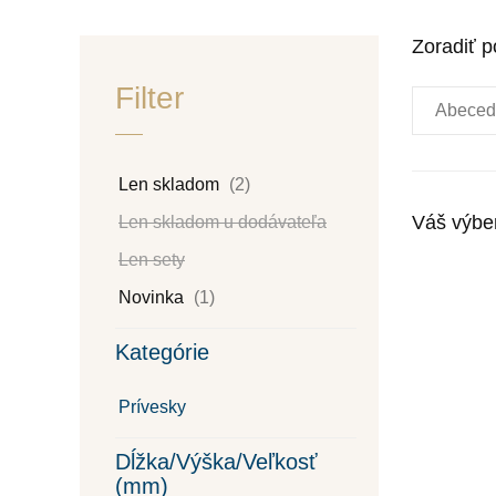
Zoradiť p
Filter
Abeced
Len skladom
(2)
Váš výbe
Len skladom u dodávateľa
Len sety
Novinka
(1)
Kategórie
Prívesky
Dĺžka/Výška/Veľkosť
(mm)