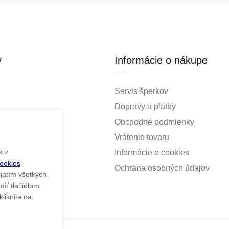
y
Informácie o nákupe
Servis šperkov
Dopravy a platby
Obchodné podmienky
Vrátenie tovaru
k z
Informácie o cookies
Cookies
.
ky
Ochrana osobných údajov
ijatím všetkých
iť tlačidlom
liknite na