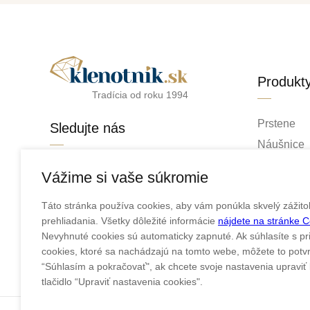
Produkt
Tradícia od roku 1994
Prstene
Sledujte nás
Náušnice
Retiazky
facebook
Vážime si vaše súkromie
Prívesky
instagram
Táto stránka používa cookies, aby vám ponúkla skvelý zážito
Náramky
prehliadania. Všetky dôležité informácie
nájdete na stránke 
Náhrdelní
Nevyhnuté cookies sú automaticky zapnuté. Ak súhlasíte s pr
Obrúčky
cookies, ktoré sa nachádzajú na tomto webe, môžete to potvrd
“Súhlasím a pokračovať", ak chcete svoje nastavenia upraviť k
tlačidlo “Upraviť nastavenia cookies".