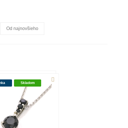
Od najnovšieho
nka
Skladom