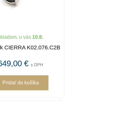
skladom, u vás
10.8.
ok CIERRA K02.076.C2B
649,00 €
s DPH
Pridať
do košíka