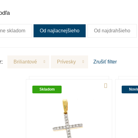
odľa
ne skladom
Od najlacnejšieho
Od najdrahšieho
r:
Briliantové
Prívesky
Zrušiť
filter
Skladom
Novi