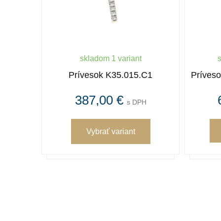
skladom 1 variant
Prívesok K35.015.C1
Príves
387,00 €
s DPH
Vybrať variant