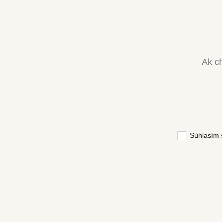
Ak ch
Súhlasím 