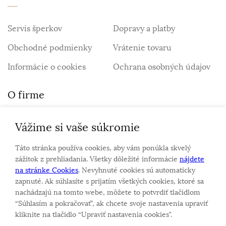
Servis šperkov
Dopravy a platby
Obchodné podmienky
Vrátenie tovaru
Informácie o cookies
Ochrana osobných údajov
O firme
Vážime si vaše súkromie
Personalizovaný šperk
O nás
Táto stránka používa cookies, aby vám ponúkla skvelý
Kontakt
zážitok z prehliadania. Všetky dôležité informácie
nájdete
na stránke Cookies
. Nevyhnuté cookies sú automaticky
zapnuté. Ak súhlasíte s prijatím všetkých cookies, ktoré sa
Sme rodinná firma a zameriavame sa na predaj hodiniek
nachádzajú na tomto webe, môžete to potvrdiť tlačidlom
a šperkov od roku 1994.
“Súhlasím a pokračovať", ak chcete svoje nastavenia upraviť
Pozrite sa na naše ďaľšie web stránky.
kliknite na tlačidlo “Upraviť nastavenia cookies".