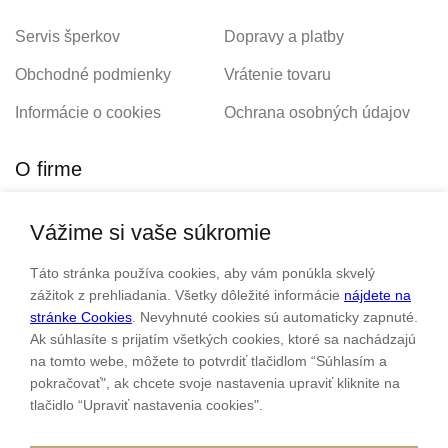
Servis šperkov
Dopravy a platby
Obchodné podmienky
Vrátenie tovaru
Informácie o cookies
Ochrana osobných údajov
O firme
Vážime si vaše súkromie
Personalizovaný šperk
O nás
Táto stránka používa cookies, aby vám ponúkla skvelý
Kontakt
zážitok z prehliadania. Všetky dôležité informácie
nájdete na
stránke Cookies
. Nevyhnuté cookies sú automaticky zapnuté.
Ak súhlasíte s prijatím všetkých cookies, ktoré sa nachádzajú
Sme rodinná firma a zameriavame sa na predaj hodiniek a
na tomto webe, môžete to potvrdiť tlačidlom “Súhlasím a
šperkov od roku 1994.
pokračovať", ak chcete svoje nastavenia upraviť kliknite na
tlačidlo “Upraviť nastavenia cookies".
Pozrite sa na naše ďaľšie web stránky.