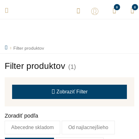
Vaše objednávky expedujeme každý deň! Sme tu pre Vás.
0
0
Filter produktov
Filter produktov
(1)
Zobraziť
Filter
Zoradiť podľa
Abecedne skladom
Od najlacnejšieho