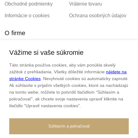
Obchodné podmienky
Vrátenie tovaru
Informácie o cookies
Ochrana osobných údajov
O firme
Vážime si vaše súkromie
Personalizovaný šperk
O nás
Táto stránka používa cookies, aby vám ponúkla skvelý
Kontakt
zážitok z prehliadania. Všetky dôležité informácie
nájdete na
stránke Cookies
. Nevyhnuté cookies sú automaticky zapnuté.
Ak súhlasíte s prijatím všetkých cookies, ktoré sa nachádzajú
Sme rodinná firma a zameriavame sa na predaj hodiniek a
na tomto webe, môžete to potvrdiť tlačidlom “Súhlasím a
šperkov od roku 1994.
pokračovať", ak chcete svoje nastavenia upraviť kliknite na
tlačidlo “Upraviť nastavenia cookies".
Pozrite sa na naše ďaľšie web stránky.
Súhlasím a pokračovať