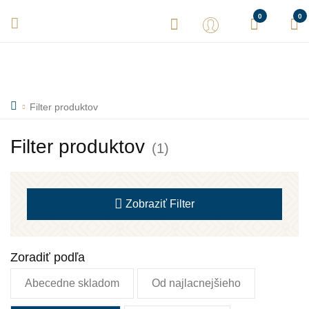
Vaše objednávky expedujeme každý deň! Sme tu pre Vás.
0
0
Filter produktov
Filter produktov
(1)
Zobraziť
Filter
Zoradiť podľa
Abecedne skladom
Od najlacnejšieho