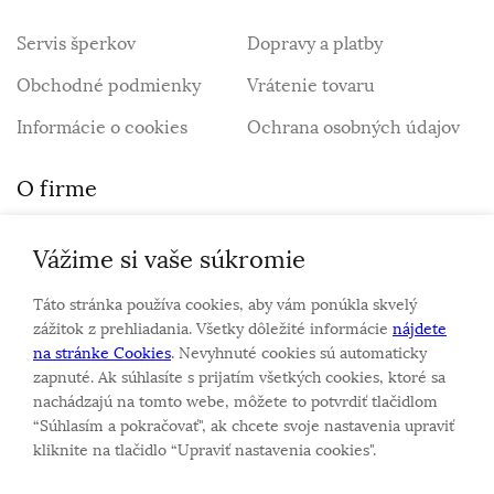
Servis šperkov
Dopravy a platby
Obchodné podmienky
Vrátenie tovaru
Informácie o cookies
Ochrana osobných údajov
O firme
Vážime si vaše súkromie
Personalizovaný šperk
O nás
Táto stránka používa cookies, aby vám ponúkla skvelý
Kontakt
zážitok z prehliadania. Všetky dôležité informácie
nájdete
na stránke Cookies
. Nevyhnuté cookies sú automaticky
zapnuté. Ak súhlasíte s prijatím všetkých cookies, ktoré sa
Sme rodinná firma a zameriavame sa na predaj hodiniek
nachádzajú na tomto webe, môžete to potvrdiť tlačidlom
a šperkov od roku 1994.
“Súhlasím a pokračovať", ak chcete svoje nastavenia upraviť
kliknite na tlačidlo “Upraviť nastavenia cookies".
Pozrite sa na naše ďaľšie web stránky.