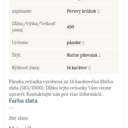
zapínanie:
Perový krúžok
Dĺžka/Výška/Veľkosť
450
(mm):
Určenie:
pánske
Štýl:
Ručne pilovaná
Rýdzosť zlata:
14 karátov
Pánska retiazka vyrobená zo 14 karátového žltého
zlata (585/1000). Dĺžku tejto retiazky Vám vieme
upraviť. Kontaktujte nás pre viac informácii.
Farba zlata
žlté zlato