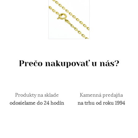
biele zlato. Obsah zlata v klenotníckych zliatinách
alebo rýdzosť sa vyjadruje v karátoch. 14 karátové
zlato je najpoužívanejšie z hľadiska trvácnosti
šperkov.
Prečo nakupovať u nás?
Produkty na sklade
Kamenná predajňa
odosielame do 24 hodín
na trhu od roku 1994