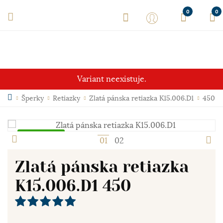
0
0
Variant neexistuje.
Šperky
Retiazky
Zlatá pánska retiazka K15.006.D1
450
Skladom
1
2
Zlatá pánska retiazka
K15.006.D1 450