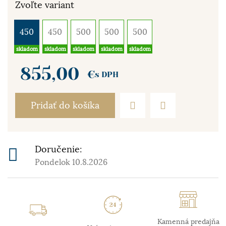
Zvoľte variant
450
450
500
500
500
skladom
skladom
skladom
skladom
skladom
855,00
€
s DPH
Pridať do košíka
Doručenie:
Pondelok 10.8.2026
Kamenná predajňa