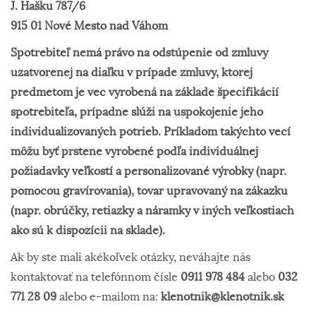
J. Hašku 787/6
915 01 Nové Mesto nad Váhom
Spotrebiteľ nemá právo na odstúpenie od zmluvy
uzatvorenej na diaľku v prípade zmluvy, ktorej
predmetom je vec vyrobená na základe špecifikácií
spotrebiteľa, prípadne slúži na uspokojenie jeho
individualizovaných potrieb. Príkladom takýchto vecí
môžu byť prstene vyrobené podľa individuálnej
požiadavky veľkostí a personalizované výrobky (napr.
pomocou gravírovania), tovar upravovaný na zákazku
(napr. obrúčky, retiazky a náramky v iných veľkostiach
ako sú k dispozícii na sklade).
Ak by ste mali akékoľvek otázky, neváhajte nás
kontaktovať na telefónnom čísle
0911 978 484
alebo
032
771 28 09
alebo e-mailom na:
klenotnik@klenotnik.sk