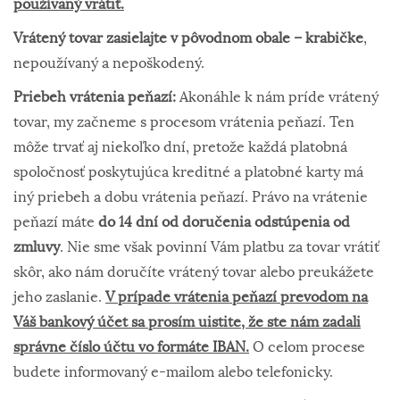
používaný vrátiť.
Vrátený tovar zasielajte v pôvodnom obale – krabičke
,
nepoužívaný a nepoškodený.
Priebeh vrátenia peňazí:
Akonáhle k nám príde vrátený
tovar, my začneme s procesom vrátenia peňazí. Ten
môže trvať aj niekoľko dní, pretože každá platobná
spoločnosť poskytujúca kreditné a platobné karty má
iný priebeh a dobu vrátenia peňazí. Právo na vrátenie
peňazí máte
do
14 dní od doručenia odstúpenia od
zmluvy
. Nie sme však povinní Vám platbu za tovar vrátiť
skôr, ako nám doručíte vrátený tovar alebo preukážete
jeho zaslanie.
V prípade vrátenia peňazí prevodom na
Váš bankový účet sa prosím uistite, že ste nám zadali
správne číslo účtu vo formáte IBAN.
O celom procese
budete informovaný e-mailom alebo telefonicky.