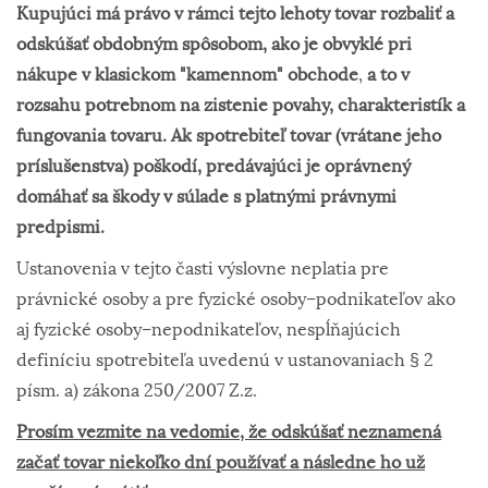
Kupujúci má právo v rámci tejto lehoty tovar rozbaliť a
odskúšať obdobným spôsobom, ako je obvyklé pri
nákupe v klasickom "kamennom" obchode
,
a to v
rozsahu potrebnom na zistenie povahy, charakteristík a
fungovania tovaru. Ak spotrebiteľ tovar (vrátane jeho
príslušenstva) poškodí, predávajúci je oprávnený
domáhať sa škody v súlade s platnými právnymi
predpismi.
Ustanovenia v tejto časti výslovne neplatia pre
právnické osoby a pre fyzické osoby–podnikateľov ako
aj fyzické osoby–nepodnikateľov, nespĺňajúcich
definíciu spotrebiteľa uvedenú v ustanovaniach § 2
písm. a) zákona 250/2007 Z.z.
Prosím vezmite na vedomie, že odskúšať neznamená
začať tovar niekoľko dní používať a následne ho už