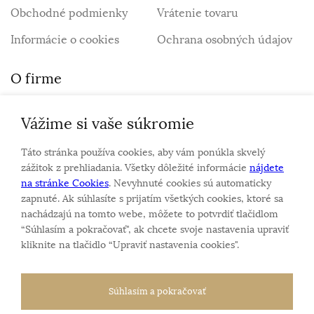
Obchodné podmienky
Vrátenie tovaru
Informácie o cookies
Ochrana osobných údajov
O firme
Vážime si vaše súkromie
Personalizovaný šperk
O nás
Táto stránka používa cookies, aby vám ponúkla skvelý
Kontakt
zážitok z prehliadania. Všetky dôležité informácie
nájdete
na stránke Cookies
. Nevyhnuté cookies sú automaticky
zapnuté. Ak súhlasíte s prijatím všetkých cookies, ktoré sa
Sme rodinná firma a zameriavame sa na predaj hodiniek
nachádzajú na tomto webe, môžete to potvrdiť tlačidlom
a šperkov od roku 1994.
“Súhlasím a pokračovať", ak chcete svoje nastavenia upraviť
Pozrite sa na naše ďaľšie web stránky.
kliknite na tlačidlo “Upraviť nastavenia cookies".
Súhlasím a pokračovať