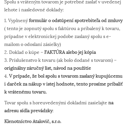
Spolu s vráteným tovarom je potrebné zaslať v uvedenej
lehote i nasledovné doklady:
1. Vyplnený
formulár o odstúpení spotrebiteľa od zmluvy
( tento je zopnutý spolu s faktúrou a pribalený k tovaru,
prípadne v elektronickej podobe zaslaný spolu s e-
mailom o odoslaní zásielky)
2. Doklad o kúpe –
FAKTÚRA alebo jej kópia
3. Príslušenstvo k tovaru (ak bolo dodané s tovarom) –
originálny záručný list, návod na použitie
4.
V prípade, že bol spolu s tovarom zaslaný kupujúcemu
i darček za nákup v istej hodnote, tento prosíme pribaliť
k vrátenému tovaru.
Tovar spolu s horeuvedenými dokladmi zasielajte
na
adresu sídla prevádzky
:
Klenotníctvo Atalovič, s.r.o.