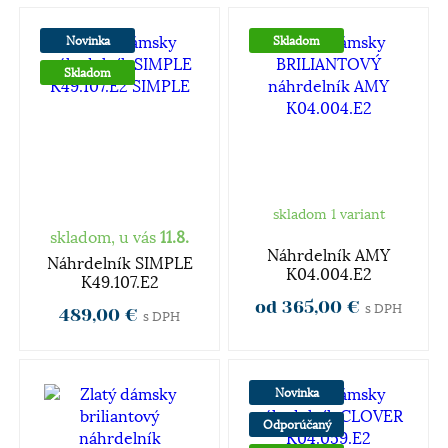
Novinka
Skladom
Skladom
skladom 1 variant
skladom, u vás
11.8.
Náhrdelník AMY
Náhrdelník SIMPLE
K04.004.E2
K49.107.E2
od 365,00 €
s DPH
489,00 €
s DPH
Novinka
Odporúčaný