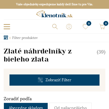
Vaše objednávky expedujeme každý deň! Sme tu pre Vás.
0
0
Filter produktov
Zlaté náhrdelníky z
(39)
bieleho zlata
Zobraziť
Filter
Zoradiť podľa
Abecedne skladom
Od najlacnejšieho