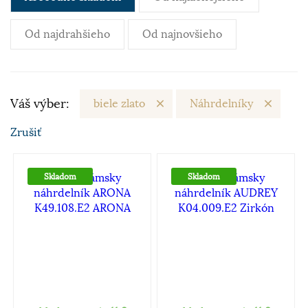
Od najdrahšieho
Od najnovšieho
Váš výber:
biele zlato
Náhrdelníky
Zrušiť
Skladom
Skladom