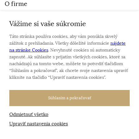
O firme
Vážime si vaše súkromie
Personalizovaný šperk
O nás
Táto stránka používa cookies, aby vám ponúkla skvelý
Kontakt
zážitok z prehliadania. Všetky dôležité informácie
nájdete
na stránke Cookies
. Nevyhnuté cookies sú automaticky
zapnuté. Ak súhlasíte s prijatím všetkých cookies, ktoré sa
Sme rodinná firma a zameriavame sa na predaj hodiniek
nachádzajú na tomto webe, môžete to potvrdiť tlačidlom
a šperkov od roku 1994.
“Súhlasím a pokračovať", ak chcete svoje nastavenia upraviť
Pozrite sa na naše ďaľšie web stránky.
kliknite na tlačidlo “Upraviť nastavenia cookies".
Súhlasím a pokračovať
Odmietnuť všetko
Všetky práva vyhradené
© 2026 Klenotnik.sk
Tvorba e-shopov
od
Blueweb s.r.o.
Upraviť nastavenia cookies
Sme registrovaní na
puncovom úrade SR