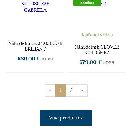
Skladom
skladom 1 variant
Náhrdelník K04.030.E2B
Náhrdelník CLOVER
BRILIANT
K04.059.E2
689,00 €
s DPH
679,00 €
s DPH
«
1
2
»
Viac produktov