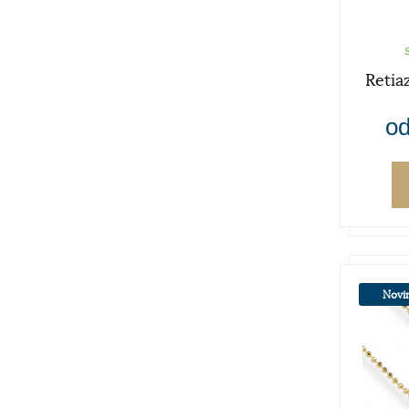
Retia
od
Novi