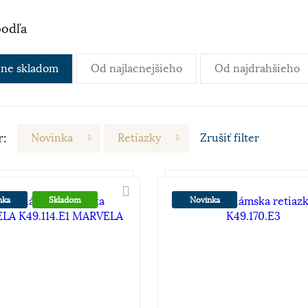
podľa
ne skladom
Od najlacnejšieho
Od najdrahšieho
r:
Novinka
Retiazky
Zrušiť
filter
nka
Skladom
Novinka