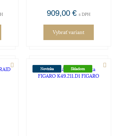
909,00 €
PH
s DPH
Vybrať variant
Novinka
Skladom