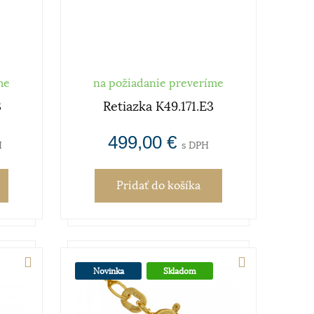
me
na požiadanie preveríme
3
Retiazka K49.171.E3
499,00 €
H
s DPH
Pridať
do košíka
Novinka
Skladom