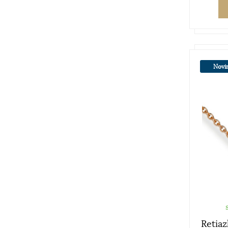
Novi
Retia