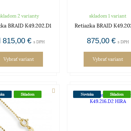
skladom 2 varianty
skladom 1 variant
zka BRAID K49.202.D1
Retiazka BRAID K49.20
 815,00 €
875,00 €
s DPH
s DPH
Vybrať variant
Vybrať variant
nka
Skladom
Novinka
Skladom