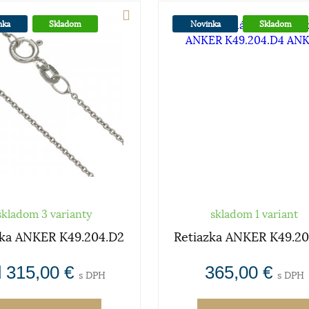
nka
Skladom
Novinka
Skladom
skladom 3 varianty
skladom 1 variant
zka ANKER K49.204.D2
Retiazka ANKER K49.2
 315,00 €
365,00 €
s DPH
s DPH