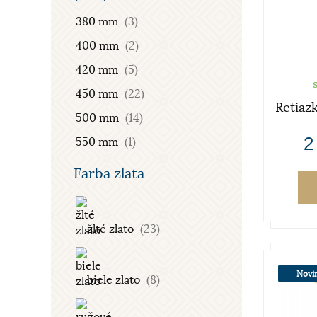
380 mm
(3)
400 mm
(2)
420 mm
(5)
450 mm
(22)
Retiaz
500 mm
(14)
2
550 mm
(1)
Farba zlata
žlté zlato
(23)
Novi
biele zlato
(8)