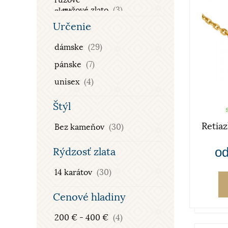
ružové zlato
(3)
Určenie
kombinované zlato
(2)
dámske
(29)
pánske
(7)
unisex
(4)
Štýl
Retia
Bez kameňov
(30)
od
Rýdzosť zlata
14 karátov
(30)
Cenové hladiny
200 € - 400 €
(4)