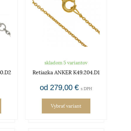
skladom 5 variantov
00.D2
Retiazka ANKER K49.204.D1
od 279,00 €
s DPH
Vybrať variant