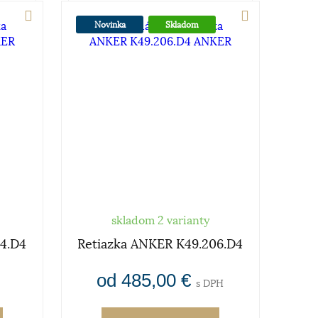
Novinka
Skladom
skladom 2 varianty
04.D4
Retiazka ANKER K49.206.D4
od 485,00 €
s DPH