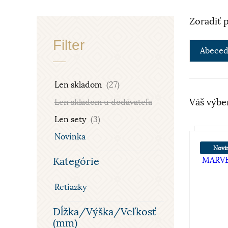
Zoradiť 
Filter
Abeced
Len skladom
(27)
Váš výbe
Len skladom u dodávateľa
Len sety
(3)
Novinka
Novi
Kategórie
Retiazky
Dĺžka/Výška/Veľkosť
(mm)