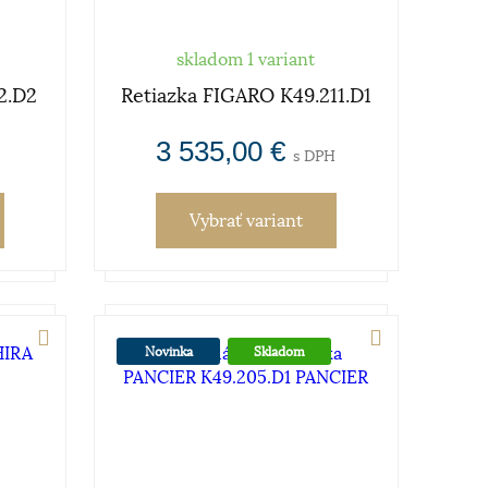
skladom 1 variant
2.D2
Retiazka FIGARO K49.211.D1
3 535,00 €
s DPH
Vybrať variant
Novinka
Skladom