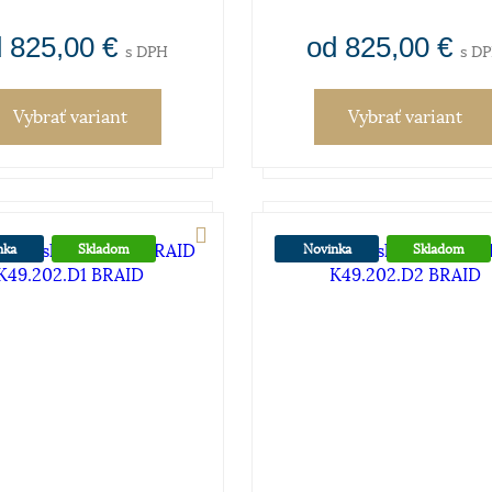
 825,00 €
od 825,00 €
s DPH
s D
Vybrať variant
Vybrať variant
nka
Skladom
Novinka
Skladom