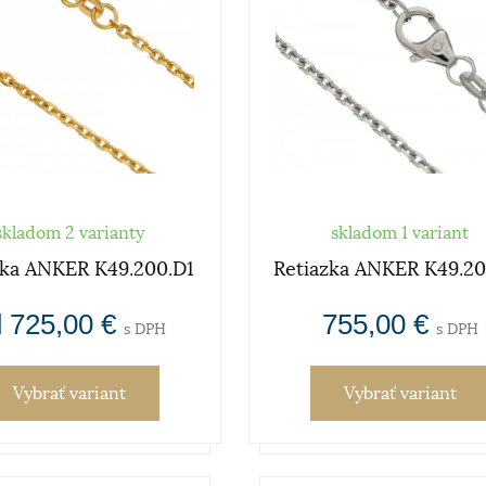
skladom 2 varianty
skladom 1 variant
zka ANKER K49.200.D1
Retiazka ANKER K49.2
 725,00 €
755,00 €
s DPH
s DPH
Vybrať variant
Vybrať variant