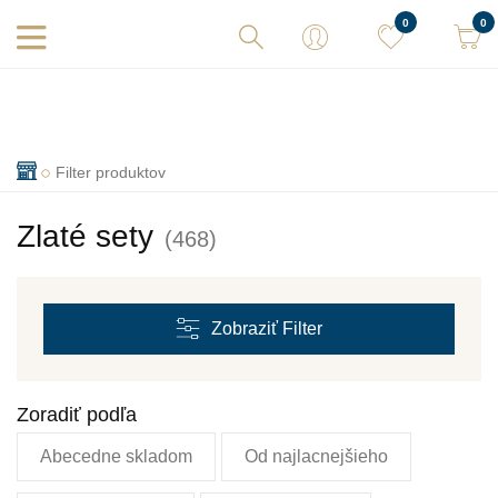
Vaše objednávky expedujeme každý deň! Sme tu pre Vás.
0
0
Filter produktov
Zlaté sety
(468)
Zobraziť
Filter
Zoradiť podľa
Abecedne skladom
Od najlacnejšieho