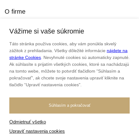
O firme
Vážime si vaše súkromie
Personalizovaný šperk
O nás
Táto stránka používa cookies, aby vám ponúkla skvelý
Kontakt
zážitok z prehliadania. Všetky dôležité informácie
nájdete na
stránke Cookies
. Nevyhnuté cookies sú automaticky zapnuté.
Ak súhlasíte s prijatím všetkých cookies, ktoré sa nachádzajú
Sme rodinná firma a zameriavame sa na predaj hodiniek a
na tomto webe, môžete to potvrdiť tlačidlom “Súhlasím a
šperkov od roku 1994.
pokračovať", ak chcete svoje nastavenia upraviť kliknite na
tlačidlo “Upraviť nastavenia cookies".
Pozrite sa na naše ďaľšie web stránky.
Súhlasím a pokračovať
Odmietnuť všetko
Všetky práva vyhradené
© 2026 Klenotnik.sk
Tvorba e-shopov
od
Blueweb s.r.o.
Upraviť nastavenia cookies