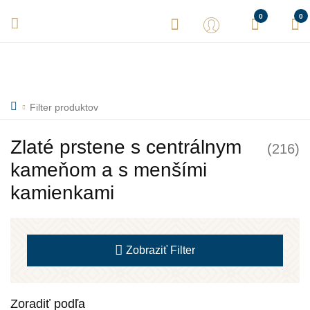
Vaše objednávky expedujeme každý deň! Sme tu pre Vás.
0
0
Filter produktov
Zlaté prstene s centrálnym
(216)
kameňom a s menšími
kamienkami
Zobraziť
Filter
Zoradiť podľa