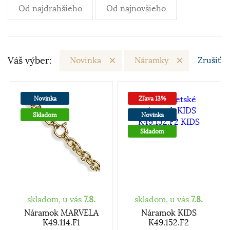
Od najdrahšieho
Od najnovšieho
Váš výber:
Novinka
Náramky
Zrušiť
Novinka
Zľava 13%
Skladom
Novinka
Skladom
skladom, u vás
7.8.
skladom, u vás
7.8.
Náramok MARVELA
Náramok KIDS
K49.114.F1
K49.152.F2