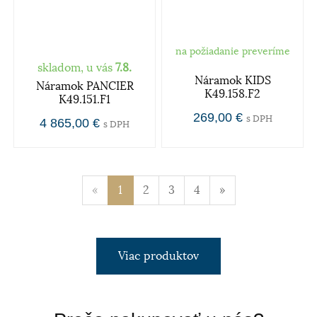
na požiadanie preveríme
skladom, u vás
7.8.
Náramok KIDS
Náramok PANCIER
K49.158.F2
K49.151.F1
269,00 €
s DPH
4 865,00 €
s DPH
«
1
2
3
4
»
Viac produktov