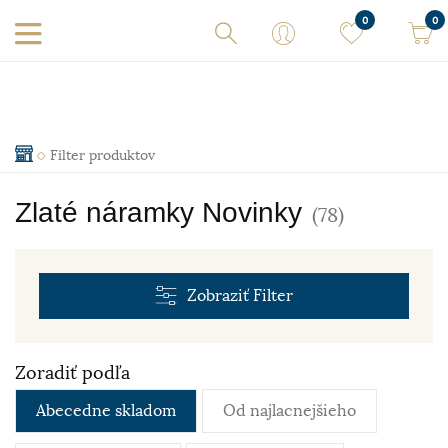
0
0
Filter produktov
Zlaté náramky Novinky
(78)
Zobraziť
Filter
Zoradiť podľa
Abecedne skladom
Od najlacnejšieho